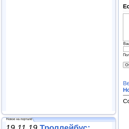
Е
Ва
Пол
В
Н
С
Новое на портале
19.11.19
Троллейбус: