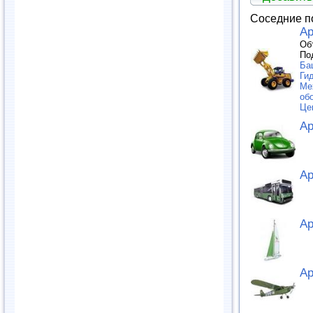
Соседние п
Ар
Об
По
Ба
Ги
Ме
об
Це
Ар
Ар
Ар
Ар