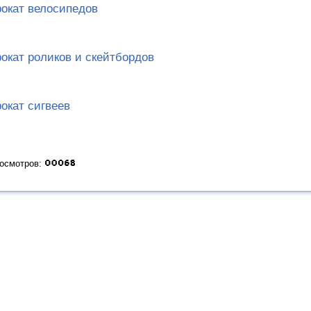
окат велосипедов
окат роликов и скейтбордов
окат сигвеев
росмотров: