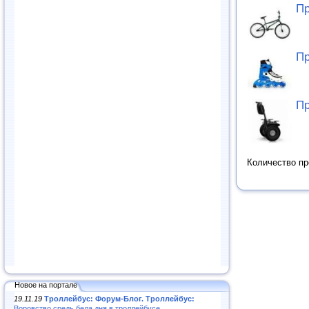
Пр
Пр
Пр
Количество п
Новое на портале
19.11.19
Троллейбус: Форум-Блог. Троллейбус:
Воровство средь бела дня в троллейбусе