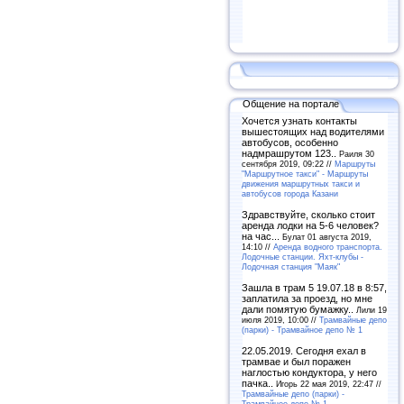
Общение на портале
Хочется узнать контакты
вышестоящих над водителями
автобусов, особенно
надмрашрутом 123..
Раиля 30
сентября 2019, 09:22 //
Маршруты
"Маршрутное такси" - Маршруты
движения маршрутных такси и
автобусов города Казани
Здравствуйте, сколько стоит
аренда лодки на 5-6 человек?
на час...
Булат 01 августа 2019,
14:10 //
Аренда водного транспорта.
Лодочные станции. Яхт-клубы -
Лодочная станция "Маяк"
Зашла в трам 5 19.07.18 в 8:57,
заплатила за проезд, но мне
дали помятую бумажку..
Лили 19
июля 2019, 10:00 //
Трамвайные депо
(парки) - Трамвайное депо № 1
22.05.2019. Сегодня ехал в
трамвае и был поражен
наглостью кондуктора, у него
пачка..
Игорь 22 мая 2019, 22:47 //
Трамвайные депо (парки) -
Трамвайное депо № 1