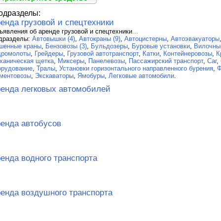
одразделы:
енда грузовой и спецтехники
ъявления об аренде грузовой и спецтехники
...
дразделы:
Автовышки (4)
,
Автокраны (9)
,
Автоцистерны
,
Автоэвакуаторы
шенные краны
,
Бензовозы (3)
,
Бульдозеры
,
Буровые установки
,
Вилочны
дромолоты
,
Грейдеры
,
Грузовой автотранспорт
,
Катки
,
Контейнеровозы
,
К
ханическая щетка
,
Миксеры
,
Панелевозы
,
Пассажирский транспорт
,
Саг
,
орудование
,
Тралы
,
Установки горизонтального направленного бурения
,
Ф
ментовозы
,
Экскаваторы
,
Ямобуры
,
Легковые автомобили
.
енда легковых автомобилей
енда автобусов
енда водного транспорта
енда воздушного транспорта