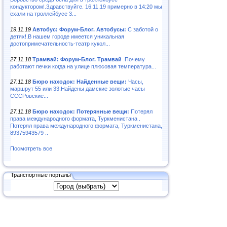
кондуктором!.Здравствуйте. 16.11.19 примерно в 14:20 мы
ехали на троллейбусе 3...
19.11.19
Автобус: Форум-Блог. Автобусы:
С заботой о
детях!.В нашем городе имеется уникальная
достопримечательность-театр кукол...
27.11.18
Трамвай: Форум-Блог. Трамвай
.Почему
работают печки когда на улице плюсовая температура...
27.11.18
Бюро находок: Найденные вещи:
Часы,
маршрут 55 или 33.Найдены дамские золотые часы
СССРовские...
27.11.18
Бюро находок: Потерянные вещи:
Потерял
права международного формата, Туркменистана .
Потерял права международного формата, Туркменистана,
89375943579 ..
Посмотреть все
Транспортные порталы