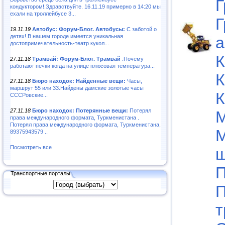
Г
кондуктором!.Здравствуйте. 16.11.19 примерно в 14:20 мы
ехали на троллейбусе 3...
Г
19.11.19
Автобус: Форум-Блог. Автобусы:
С заботой о
детях!.В нашем городе имеется уникальная
а
достопримечательность-театр кукол...
К
27.11.18
Трамвай: Форум-Блог. Трамвай
.Почему
работают печки когда на улице плюсовая температура...
К
27.11.18
Бюро находок: Найденные вещи:
Часы,
маршрут 55 или 33.Найдены дамские золотые часы
К
СССРовские...
27.11.18
Бюро находок: Потерянные вещи:
Потерял
М
права международного формата, Туркменистана .
Потерял права международного формата, Туркменистана,
М
89375943579 ..
Посмотреть все
щ
П
Транспортные порталы
П
т