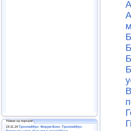
А
А
Б
Б
Б
Б
у
В
п
Г
Г
Новое на портале
19.11.19
Троллейбус: Форум-Блог. Троллейбус:
Воровство средь бела дня в троллейбусе