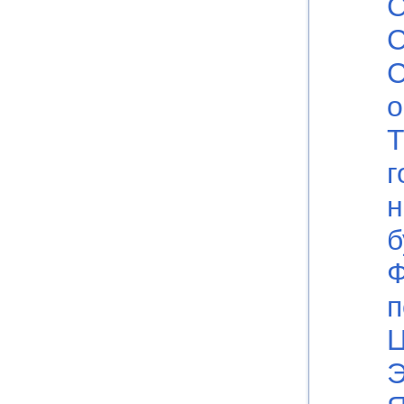
С
С
о
г
н
б
Ф
п
Ц
Э