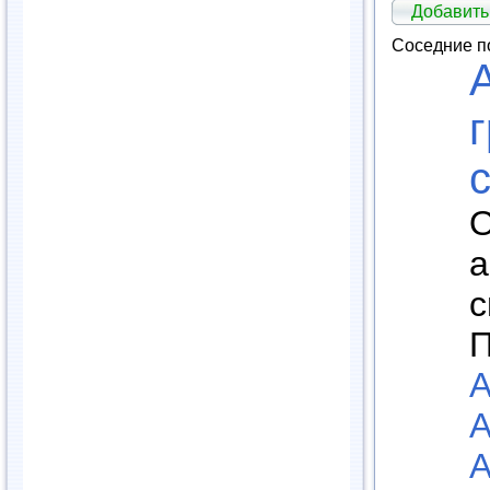
Добавить
Соседние п
О
а
с
П
А
А
А