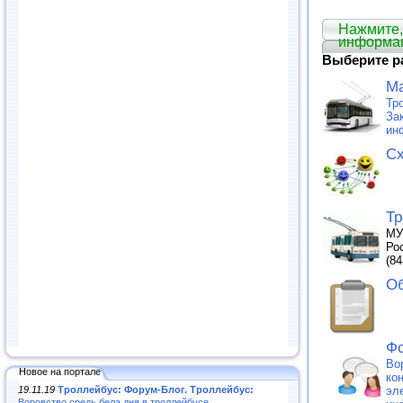
Нажмите,
информа
Выберите р
М
Тр
За
ин
Сх
Тр
МУ
Рос
(84
Об
Фо
Во
Новое на портале
ко
19.11.19
Троллейбус: Форум-Блог. Троллейбус:
эл
Воровство средь бела дня в троллейбусе