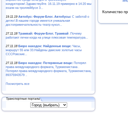
ин
кондуктором!.Здравствуйте. 16.11.19 примерно в 14:20 мы
ехали на троллейбусе 3...
Количество п
19.11.19
Автобус: Форум-Блог. Автобусы:
С заботой о
детях!.В нашем городе имеется уникальная
достопримечательность-театр кукол...
27.11.18
Трамвай: Форум-Блог. Трамвай
.Почему
работают печки когда на улице плюсовая температура...
27.11.18
Бюро находок: Найденные вещи:
Часы,
маршрут 55 или 33.Найдены дамские золотые часы
СССРовские...
27.11.18
Бюро находок: Потерянные вещи:
Потерял
права международного формата, Туркменистана .
Потерял права международного формата, Туркменистана,
89375943579 ..
Посмотреть все
Транспортные порталы