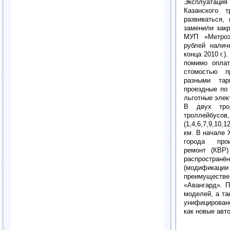
Эксплуатация 
Казанского 
развиваться,
заменили зак
МУП «Метроэ
рублей налич
конца 2010 г.
помимо оплат
стомостью п
разными тар
проездные по 
льготные элек
В двух трол
троллейбусо
(1,4,6,7,9,10
км. В начале 
города прои
ремонт (КВР)
распростра
(модификаци
преимущест
«Авангард». П
моделей, а та
унифицирован
как новые авт