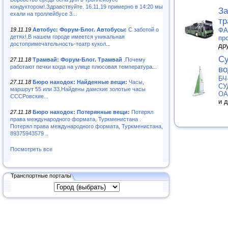
кондуктором!.Здравствуйте. 16.11.19 примерно в 14:20 мы
За
ехали на троллейбусе 3...
тр
19.11.19
Автобус: Форум-Блог. Автобусы:
С заботой о
ФА
детях!.В нашем городе имеется уникальная
пр
достопримечательность-театр кукол...
др
Су
27.11.18
Трамвай: Форум-Блог. Трамвай
.Почему
работают печки когда на улице плюсовая температура...
во
БЧ
27.11.18
Бюро находок: Найденные вещи:
Часы,
СУ
маршрут 55 или 33.Найдены дамские золотые часы
О
СССРовские...
и 
27.11.18
Бюро находок: Потерянные вещи:
Потерял
права международного формата, Туркменистана .
Потерял права международного формата, Туркменистана,
89375943579 ..
Посмотреть все
Транспортные порталы