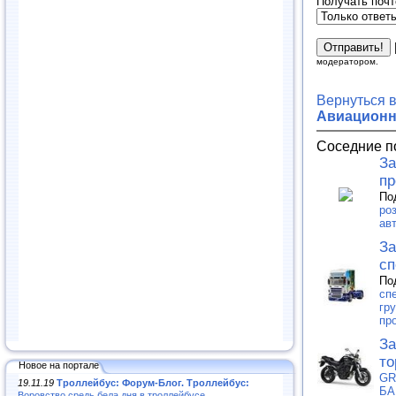
Получать почт
модератором.
Вернуться 
Авиационна
Соседние п
За
пр
По
ро
ав
За
сп
По
сп
гр
пр
За
то
Новое на портале
GR
19.11.19
Троллейбус: Форум-Блог. Троллейбус:
БА
Воровство средь бела дня в троллейбусе