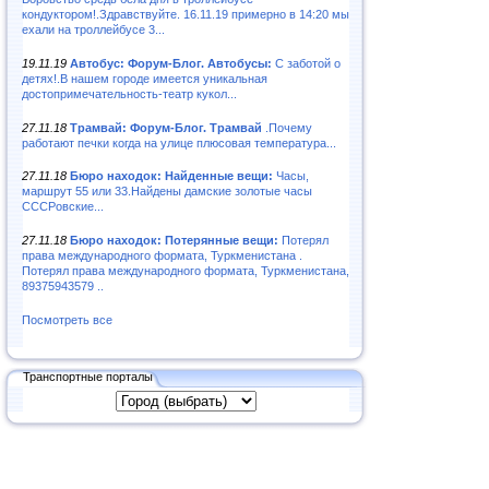
кондуктором!.Здравствуйте. 16.11.19 примерно в 14:20 мы
ехали на троллейбусе 3...
19.11.19
Автобус: Форум-Блог. Автобусы:
С заботой о
детях!.В нашем городе имеется уникальная
достопримечательность-театр кукол...
27.11.18
Трамвай: Форум-Блог. Трамвай
.Почему
работают печки когда на улице плюсовая температура...
27.11.18
Бюро находок: Найденные вещи:
Часы,
маршрут 55 или 33.Найдены дамские золотые часы
СССРовские...
27.11.18
Бюро находок: Потерянные вещи:
Потерял
права международного формата, Туркменистана .
Потерял права международного формата, Туркменистана,
89375943579 ..
Посмотреть все
Транспортные порталы