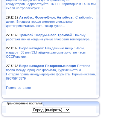
кондуктором!.Здравствуйте. 16.11.19 примерно в 14:20 мы
ехали на троллейбусе 3...
19.11.19
Автобус: Форум-Блог. Автобусы:
С заботой о
детях!.В нашем городе имеется уникальная
достопримечательность-театр кукол...
27.11.18
Трамвай: Форум-Блог. Трамвай
.Почему
работают печки когда на улице плюсовая температура...
27.11.18
Бюро находок: Найденные вещи:
Часы,
маршрут 55 или 33.Найдены дамские золотые часы
СССРовские...
27.11.18
Бюро находок: Потерянные вещи:
Потерял
права международного формата, Туркменистана .
Потерял права международного формата, Туркменистана,
89375943579 ..
Посмотреть все
Транспортные порталы