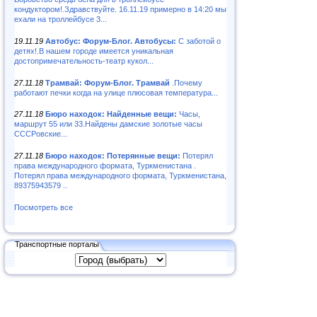
кондуктором!.Здравствуйте. 16.11.19 примерно в 14:20 мы
ехали на троллейбусе 3...
19.11.19
Автобус: Форум-Блог. Автобусы:
С заботой о
детях!.В нашем городе имеется уникальная
достопримечательность-театр кукол...
27.11.18
Трамвай: Форум-Блог. Трамвай
.Почему
работают печки когда на улице плюсовая температура...
27.11.18
Бюро находок: Найденные вещи:
Часы,
маршрут 55 или 33.Найдены дамские золотые часы
СССРовские...
27.11.18
Бюро находок: Потерянные вещи:
Потерял
права международного формата, Туркменистана .
Потерял права международного формата, Туркменистана,
89375943579 ..
Посмотреть все
Транспортные порталы