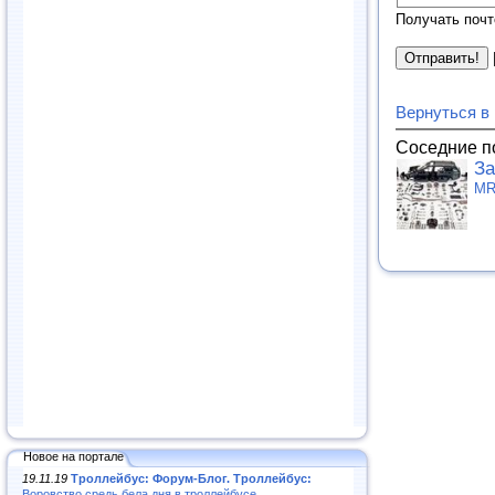
Получать почт
Вернуться в
Соседние п
За
MR
Новое на портале
19.11.19
Троллейбус: Форум-Блог. Троллейбус:
Воровство средь бела дня в троллейбусе