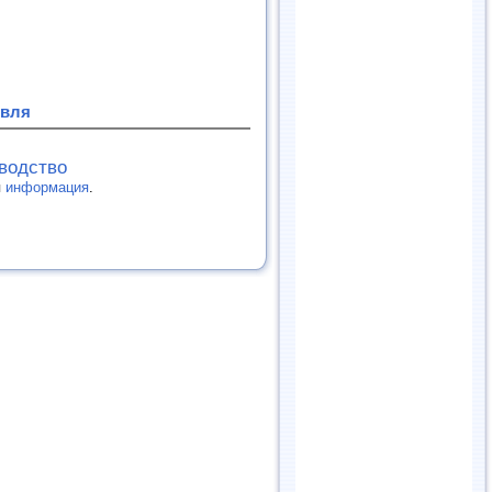
овля
зводство
я
информация
.