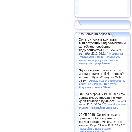
Общение на портале
Хочется узнать контакты
вышестоящих над водителями
автобусов, особенно
надмрашрутом 123..
Раиля 30
сентября 2019, 09:22 //
Маршруты
"Маршрутное такси" - Маршруты
движения маршрутных такси и
автобусов города Казани
Здравствуйте, сколько стоит
аренда лодки на 5-6 человек?
на час...
Булат 01 августа 2019,
14:10 //
Аренда водного транспорта.
Лодочные станции. Яхт-клубы -
Лодочная станция "Маяк"
Зашла в трам 5 19.07.18 в 8:57,
заплатила за проезд, но мне
дали помятую бумажку..
Лили 19
июля 2019, 10:00 //
Трамвайные депо
(парки) - Трамвайное депо № 1
22.05.2019. Сегодня ехал в
трамвае и был поражен
наглостью кондуктора, у него
пачка..
Игорь 22 мая 2019, 22:47 //
Трамвайные депо (парки) -
Трамвайное депо № 1