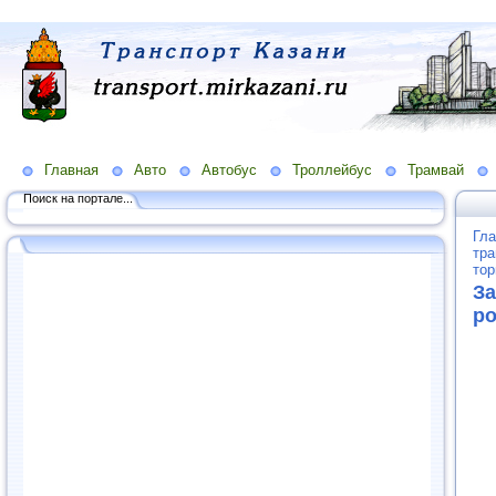
Главная
Авто
Автобус
Троллейбус
Трамвай
Поиск на портале...
Гла
тра
тор
За
ро