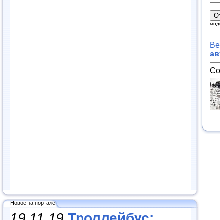
мод
Ве
ав
Со
Новое на портале
19.11.19
Троллейбус: