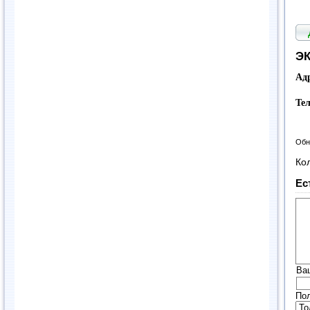
ЭК
Ад
Те
Обн
Ко
Ес
Ва
Пол