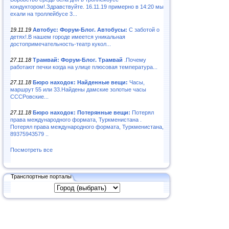
кондуктором!.Здравствуйте. 16.11.19 примерно в 14:20 мы
ехали на троллейбусе 3...
19.11.19
Автобус: Форум-Блог. Автобусы:
С заботой о
детях!.В нашем городе имеется уникальная
достопримечательность-театр кукол...
27.11.18
Трамвай: Форум-Блог. Трамвай
.Почему
работают печки когда на улице плюсовая температура...
27.11.18
Бюро находок: Найденные вещи:
Часы,
маршрут 55 или 33.Найдены дамские золотые часы
СССРовские...
27.11.18
Бюро находок: Потерянные вещи:
Потерял
права международного формата, Туркменистана .
Потерял права международного формата, Туркменистана,
89375943579 ..
Посмотреть все
Транспортные порталы