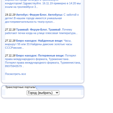
кондуктором!.Здравствуйте. 16.11.19 примерно в 14:20 мы
ехали на троллейбусе 3...
19.11.19
Автобус: Форум-Блог. Автобусы:
С заботой о
детях!.В нашем городе имеется уникальная
достопримечательность-театр кукол...
27.11.18
Трамвай: Форум-Блог. Трамвай
.Почему
работают печки когда на улице плюсовая температура...
27.11.18
Бюро находок: Найденные вещи:
Часы,
маршрут 55 или 33.Найдены дамские золотые часы
СССРовские...
27.11.18
Бюро находок: Потерянные вещи:
Потерял
права международного формата, Туркменистана .
Потерял права международного формата, Туркменистана,
89375943579 ..
Посмотреть все
Транспортные порталы