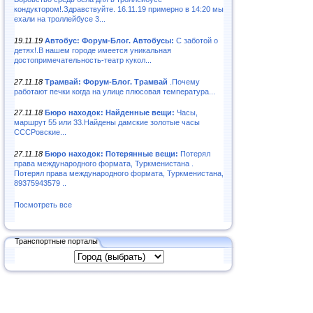
кондуктором!.Здравствуйте. 16.11.19 примерно в 14:20 мы
ехали на троллейбусе 3...
19.11.19
Автобус: Форум-Блог. Автобусы:
С заботой о
детях!.В нашем городе имеется уникальная
достопримечательность-театр кукол...
27.11.18
Трамвай: Форум-Блог. Трамвай
.Почему
работают печки когда на улице плюсовая температура...
27.11.18
Бюро находок: Найденные вещи:
Часы,
маршрут 55 или 33.Найдены дамские золотые часы
СССРовские...
27.11.18
Бюро находок: Потерянные вещи:
Потерял
права международного формата, Туркменистана .
Потерял права международного формата, Туркменистана,
89375943579 ..
Посмотреть все
Транспортные порталы