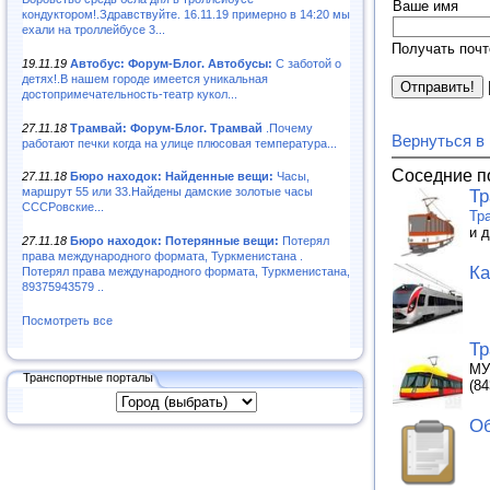
Ваше имя
кондуктором!.Здравствуйте. 16.11.19 примерно в 14:20 мы
ехали на троллейбусе 3...
Получать почт
19.11.19
Автобус: Форум-Блог. Автобусы:
С заботой о
детях!.В нашем городе имеется уникальная
достопримечательность-театр кукол...
27.11.18
Трамвай: Форум-Блог. Трамвай
.Почему
Вернуться в
работают печки когда на улице плюсовая температура...
Соседние п
27.11.18
Бюро находок: Найденные вещи:
Часы,
маршрут 55 или 33.Найдены дамские золотые часы
Т
СССРовские...
Тр
и 
27.11.18
Бюро находок: Потерянные вещи:
Потерял
права международного формата, Туркменистана .
Ка
Потерял права международного формата, Туркменистана,
89375943579 ..
Посмотреть все
Тр
МУ
Транспортные порталы
(84
Об