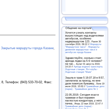
Общение на портале
Хочется узнать контакты
вышестоящих над водителями
автобусов, особенно
надмрашрутом 123..
Раиля 30
сентября 2019, 09:22 //
Маршруты
"Маршрутное такси" - Маршруты
,
Закрытые маршруты города Казани
,
движения маршрутных такси и
автобусов города Казани
Здравствуйте, сколько стоит
аренда лодки на 5-6 человек?
на час...
Булат 01 августа 2019,
14:10 //
Аренда водного транспорта.
Лодочные станции. Яхт-клубы -
Лодочная станция "Маяк"
Зашла в трам 5 19.07.18 в 8:57,
заплатила за проезд, но мне
8, Телефон: (843) 533-70-02, Факс:
дали помятую бумажку..
Лили 19
июля 2019, 10:00 //
Трамвайные депо
(парки) - Трамвайное депо № 1
22.05.2019. Сегодня ехал в
трамвае и был поражен
наглостью кондуктора, у него
пачка..
Игорь 22 мая 2019, 22:47 //
Трамвайные депо (парки) -
Трамвайное депо № 1