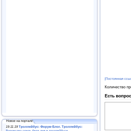
[Постоянная ссы
Количество п
Есть вопрос
Новое на портале
19.11.19
Троллейбус: Форум-Блог. Троллейбус:
Воровство средь бела дня в троллейбусе