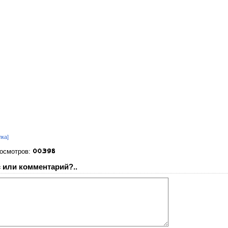
лка]
росмотров:
 или комментарий?..