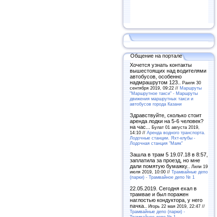
Общение на портале
Хочется узнать контакты
вышестоящих над водителями
автобусов, особенно
надмрашрутом 123..
Раиля 30
сентября 2019, 09:22 //
Маршруты
"Маршрутное такси" - Маршруты
движения маршрутных такси и
автобусов города Казани
Здравствуйте, сколько стоит
аренда лодки на 5-6 человек?
на час...
Булат 01 августа 2019,
14:10 //
Аренда водного транспорта.
Лодочные станции. Яхт-клубы -
Лодочная станция "Маяк"
Зашла в трам 5 19.07.18 в 8:57,
заплатила за проезд, но мне
дали помятую бумажку..
Лили 19
июля 2019, 10:00 //
Трамвайные депо
(парки) - Трамвайное депо № 1
22.05.2019. Сегодня ехал в
трамвае и был поражен
наглостью кондуктора, у него
пачка..
Игорь 22 мая 2019, 22:47 //
Трамвайные депо (парки) -
Трамвайное депо № 1