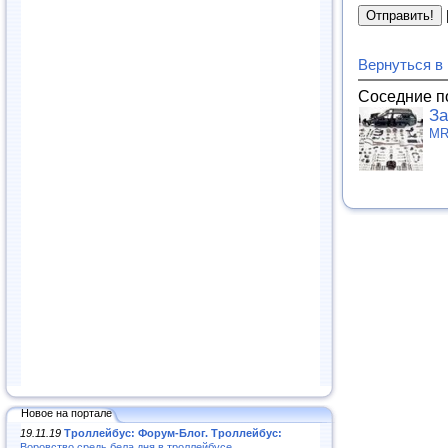
Вернуться в
Соседние п
За
MR
Новое на портале
19.11.19
Троллейбус: Форум-Блог. Троллейбус:
Воровство средь бела дня в троллейбусе