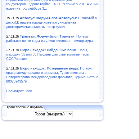
кондуктором!.Здравствуйте. 16.11.19 примерно в 14:20 мы
ехали на троллейбусе 3...
19.11.19
Автобус: Форум-Блог. Автобусы:
С заботой о
детях!.В нашем городе имеется уникальная
достопримечательность-театр кукол...
27.11.18
Трамвай: Форум-Блог. Трамвай
.Почему
работают печки когда на улице плюсовая температура...
27.11.18
Бюро находок: Найденные вещи:
Часы,
маршрут 55 или 33.Найдены дамские золотые часы
СССРовские...
27.11.18
Бюро находок: Потерянные вещи:
Потерял
права международного формата, Туркменистана .
Потерял права международного формата, Туркменистана,
89375943579 ..
Посмотреть все
Транспортные порталы