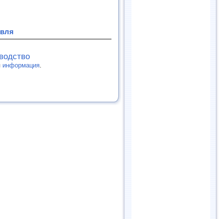
овля
зводство
я
информация
.