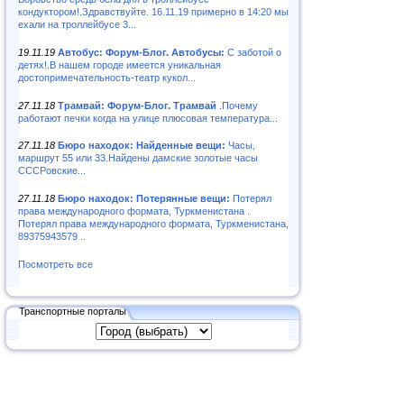
кондуктором!.Здравствуйте. 16.11.19 примерно в 14:20 мы
ехали на троллейбусе 3...
19.11.19
Автобус: Форум-Блог. Автобусы:
С заботой о
детях!.В нашем городе имеется уникальная
достопримечательность-театр кукол...
27.11.18
Трамвай: Форум-Блог. Трамвай
.Почему
работают печки когда на улице плюсовая температура...
27.11.18
Бюро находок: Найденные вещи:
Часы,
маршрут 55 или 33.Найдены дамские золотые часы
СССРовские...
27.11.18
Бюро находок: Потерянные вещи:
Потерял
права международного формата, Туркменистана .
Потерял права международного формата, Туркменистана,
89375943579 ..
Посмотреть все
Транспортные порталы