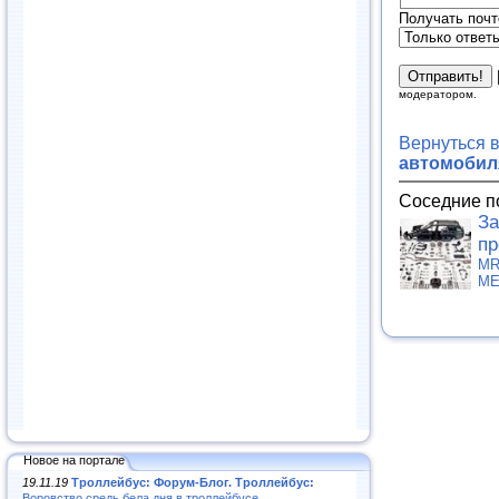
Получать почт
модератором.
Вернуться 
автомобиля
Соседние п
За
пр
MR
МЕ
Новое на портале
19.11.19
Троллейбус: Форум-Блог. Троллейбус:
Воровство средь бела дня в троллейбусе