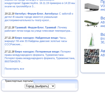
Пр
кондуктором!.Здравствуйте. 16.11.19 примерно в 14:20 мы
VO
ехали на троллейбусе 3...
ин
19.11.19
Автобус: Форум-Блог. Автобусы:
С заботой о
детях!.В нашем городе имеется уникальная
Во
достопримечательность-театр кукол...
АВ
ин
27.11.18
Трамвай: Форум-Блог. Трамвай
.Почему
работают печки когда на улице плюсовая температура...
Во
27.11.18
Бюро находок: Найденные вещи:
Часы,
БЧ
маршрут 55 или 33.Найдены дамские золотые часы
ЗЕ
СССРовские...
Ав
27.11.18
Бюро находок: Потерянные вещи:
Потерял
АВ
права международного формата, Туркменистана .
Потерял права международного формата, Туркменистана,
89375943579 ..
Посмотреть все
Транспортные порталы