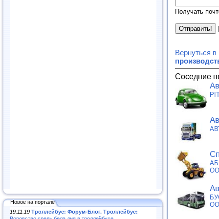
Получать почт
Вернуться в
производст
Соседние п
Ав
PI
Ав
АВ
Сп
АБ
О
Ав
БУ
Новое на портале
О
19.11.19
Троллейбус: Форум-Блог. Троллейбус:
Воровство средь бела дня в троллейбусе