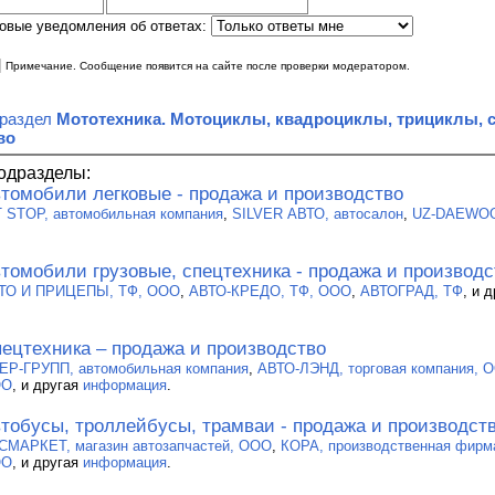
овые уведомления об ответах:
|
Примечание. Сообщение появится на сайте после проверки модератором.
 раздел
Мототехника. Мотоциклы, квадроциклы, трициклы, с
во
одразделы:
томобили легковые - продажа и производство
T STOP, автомобильная компания
,
SILVER АВТО, автосалон
,
UZ-DAEWOO
томобили грузовые, спецтехника - продажа и производс
ТО И ПРИЦЕПЫ, ТФ, ООО
,
АВТО-КРЕДО, ТФ, ООО
,
АВТОГРАД, ТФ
, и 
ецтехника – продажа и производство
ЕР-ГРУПП, автомобильная компания
,
АВТО-ЛЭНД, торговая компания, 
ОО
, и другая
информация
.
тобусы, троллейбусы, трамваи - продажа и производст
СМАРКЕТ, магазин автозапчастей, ООО
,
КОРА, производственная фирм
ОО
, и другая
информация
.