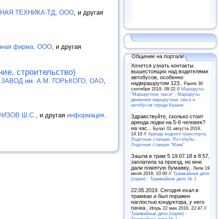
НАЯ ТЕХНИКА-ТД, ООО
, и другая
нная фирма, ООО
, и другая
Общение на портале
Хочется узнать контакты
ние, строительство)
вышестоящих над водителями
автобусов, особенно
АВОД им. А.М. ГОРЬКОГО, ОАО
,
надмрашрутом 123..
Раиля 30
сентября 2019, 09:22 //
Маршруты
"Маршрутное такси" - Маршруты
движения маршрутных такси и
автобусов города Казани
АФИЗОВ Ш.С.
, и другая
информация
.
Здравствуйте, сколько стоит
аренда лодки на 5-6 человек?
на час...
Булат 01 августа 2019,
14:10 //
Аренда водного транспорта.
Лодочные станции. Яхт-клубы -
Лодочная станция "Маяк"
Зашла в трам 5 19.07.18 в 8:57,
заплатила за проезд, но мне
дали помятую бумажку..
Лили 19
июля 2019, 10:00 //
Трамвайные депо
(парки) - Трамвайное депо № 1
22.05.2019. Сегодня ехал в
трамвае и был поражен
наглостью кондуктора, у него
пачка..
Игорь 22 мая 2019, 22:47 //
Трамвайные депо (парки) -
Трамвайное депо № 1