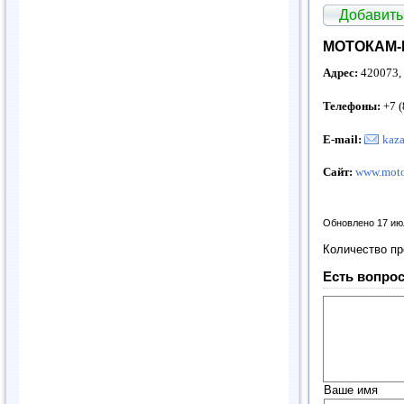
Добавить
МОТОКАМ-К
Адрес:
420073, г
Телефоны:
+7 (
E
-
mail
:
kaz
Сайт:
www.moto
Обновлено 17 ию
Количество п
Есть вопрос
Ваше имя