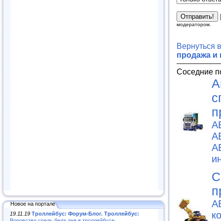
модератором.
Вернуться 
продажа и
Соседние п
А
с
п
А
А
А
и
С
п
А
Новое на портале
к
19.11.19
Троллейбус: Форум-Блог. Троллейбус:
Воровство средь бела дня в троллейбусе