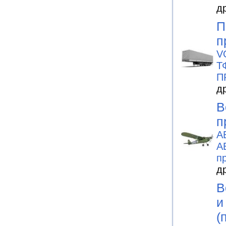
д
П
п
V
Т
П
д
В
п
А
А
п
д
В
и
(