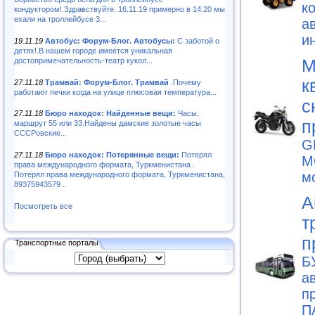
к
кондуктором!.Здравствуйте. 16.11.19 примерно в 14:20 мы
ехали на троллейбусе 3...
а
и
19.11.19
Автобус: Форум-Блог. Автобусы:
С заботой о
детях!.В нашем городе имеется уникальная
М
достопримечательность-театр кукол...
к
27.11.18
Трамвай: Форум-Блог. Трамвай
.Почему
работают печки когда на улице плюсовая температура...
с
27.11.18
Бюро находок: Найденные вещи:
Часы,
п
маршрут 55 или 33.Найдены дамские золотые часы
СССРовские...
G
27.11.18
Бюро находок: Потерянные вещи:
Потерял
M
права международного формата, Туркменистана .
м
Потерял права международного формата, Туркменистана,
89375943579 ..
А
Посмотреть все
т
п
Транспортные порталы
Б
а
п
П