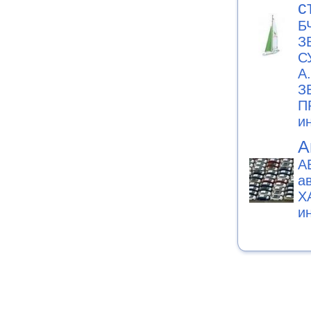
с
Б
З
С
А
З
П
и
А
А
а
Х
и