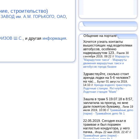
ние, строительство)
АВОД им. А.М. ГОРЬКОГО, ОАО
,
Общение на портале
АФИЗОВ Ш.С.
, и другая
информация
.
Хочется узнать контакты
вышестоящих над водителями
автобусов, особенно
надмрашрутом 123..
Раиля 30
сентября 2019, 09:22 //
Маршруты
"Маршрутное такси" - Маршруты
движения маршрутных такси и
автобусов города Казани
Здравствуйте, сколько стоит
аренда лодки на 5-6 человек?
на час...
Булат 01 августа 2019,
14:10 //
Аренда водного транспорта.
Лодочные станции. Яхт-клубы -
Лодочная станция "Маяк"
Зашла в трам 5 19.07.18 в 8:57,
заплатила за проезд, но мне
дали помятую бумажку..
Лили 19
июля 2019, 10:00 //
Трамвайные депо
(парки) - Трамвайное депо № 1
22.05.2019. Сегодня ехал в
трамвае и был поражен
наглостью кондуктора, у него
пачка..
Игорь 22 мая 2019, 22:47 //
Трамвайные депо (парки) -
Трамвайное депо № 1