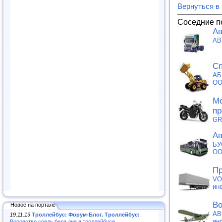
Вернуться в
Соседние п
Ав
АВ
Сп
АБ
О
Мо
пр
GR
Ав
БУ
О
Пр
VO
ин
Во
Новое на портале
АВ
19.11.19
Троллейбус: Форум-Блог. Троллейбус:
ин
Воровство средь бела дня в троллейбусе