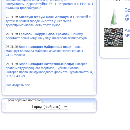
кондуктором!.Здравствуйте. 16.11.19 примерно в 14:20 мы
ехали на троллейбусе 3...
Во
БЧ
19.11.19
Автобус: Форум-Блог. Автобусы:
С заботой о
ЗЕ
детях!.В нашем городе имеется уникальная
достопримечательность-театр кукол...
Ав
27.11.18
Трамвай: Форум-Блог. Трамвай
.Почему
АВ
работают печки когда на улице плюсовая температура...
27.11.18
Бюро находок: Найденные вещи:
Часы,
маршрут 55 или 33.Найдены дамские золотые часы
СССРовские...
27.11.18
Бюро находок: Потерянные вещи:
Потерял
права международного формата, Туркменистана .
Потерял права международного формата, Туркменистана,
89375943579 ..
Посмотреть все
Транспортные порталы