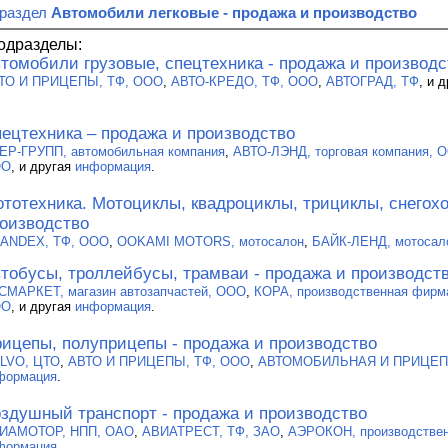
 раздел
Автомобили легковые - продажа и производство
одразделы:
томобили грузовые, спецтехника - продажа и производс
ТО И ПРИЦЕПЫ, ТФ, ООО
,
АВТО-КРЕДО, ТФ, ООО
,
АВТОГРАД, ТФ
, и 
ецтехника – продажа и производство
ЕР-ГРУПП, автомобильная компания
,
АВТО-ЛЭНД, торговая компания, 
ОО
, и другая
информация
.
тотехника. Мотоциклы, квадроциклы, трициклы, снегохо
оизводство
ANDEX, ТФ, ООО
,
OOKAMI MOTORS, мотосалон
,
БАЙК-ЛЕНД, мотосал
тобусы, троллейбусы, трамваи - продажа и производст
СМАРКЕТ, магазин автозапчастей, ООО
,
КОРА, производственная фирм
ОО
, и другая
информация
.
ицепы, полуприцепы - продажа и производство
LVO, ЦТО
,
АВТО И ПРИЦЕПЫ, ТФ, ООО
,
АВТОМОБИЛЬНАЯ И ПРИЦЕП
формация
.
здушный транспорт - продажа и производство
ИАМОТОР, НПП, ОАО
,
АВИАТРЕСТ, ТФ, ЗАО
,
АЭРОКОН, производстве
формация
.