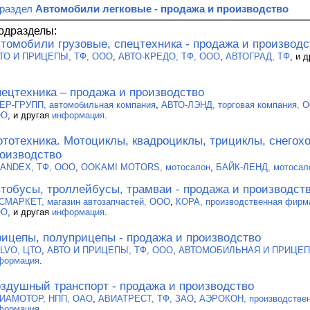
 раздел
Автомобили легковые - продажа и производство
одразделы:
томобили грузовые, спецтехника - продажа и производс
ТО И ПРИЦЕПЫ, ТФ, ООО
,
АВТО-КРЕДО, ТФ, ООО
,
АВТОГРАД, ТФ
, и 
ецтехника – продажа и производство
ЕР-ГРУПП, автомобильная компания
,
АВТО-ЛЭНД, торговая компания, 
ОО
, и другая
информация
.
тотехника. Мотоциклы, квадроциклы, трициклы, снегохо
оизводство
ANDEX, ТФ, ООО
,
OOKAMI MOTORS, мотосалон
,
БАЙК-ЛЕНД, мотосал
тобусы, троллейбусы, трамваи - продажа и производст
СМАРКЕТ, магазин автозапчастей, ООО
,
КОРА, производственная фирм
ОО
, и другая
информация
.
ицепы, полуприцепы - продажа и производство
LVO, ЦТО
,
АВТО И ПРИЦЕПЫ, ТФ, ООО
,
АВТОМОБИЛЬНАЯ И ПРИЦЕП
формация
.
здушный транспорт - продажа и производство
ИАМОТОР, НПП, ОАО
,
АВИАТРЕСТ, ТФ, ЗАО
,
АЭРОКОН, производстве
формация
.