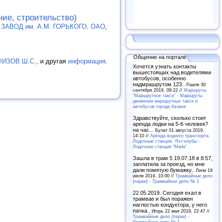
ние, строительство)
АВОД им. А.М. ГОРЬКОГО, ОАО
,
Общение на портале
АФИЗОВ Ш.С.
, и другая
информация
.
Хочется узнать контакты
вышестоящих над водителями
автобусов, особенно
надмрашрутом 123..
Раиля 30
сентября 2019, 09:22 //
Маршруты
"Маршрутное такси" - Маршруты
движения маршрутных такси и
автобусов города Казани
Здравствуйте, сколько стоит
аренда лодки на 5-6 человек?
на час...
Булат 01 августа 2019,
14:10 //
Аренда водного транспорта.
Лодочные станции. Яхт-клубы -
Лодочная станция "Маяк"
Зашла в трам 5 19.07.18 в 8:57,
заплатила за проезд, но мне
дали помятую бумажку..
Лили 19
июля 2019, 10:00 //
Трамвайные депо
(парки) - Трамвайное депо № 1
22.05.2019. Сегодня ехал в
трамвае и был поражен
наглостью кондуктора, у него
пачка..
Игорь 22 мая 2019, 22:47 //
Трамвайные депо (парки) -
Трамвайное депо № 1