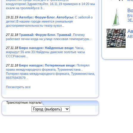
кондуктором!.Здравствуйте. 16.11.19 примерно в 14:20 мы
ехали на троллейбусе 3...
Во
БЧ
19.11.19
Автобус: Форум-Блог. Автобусы:
С заботой о
ЗЕ
детях!.В нашем городе имеется уникальная
достопримечательность-театр кукол...
Ав
27.11.18
Трамвай: Форум-Блог. Трамвай
.Почему
АВ
работают печки когда на улице плюсовая температура...
27.11.18
Бюро находок: Найденные вещи:
Часы,
маршрут 55 или 33.Найдены дамские золотые часы
СССРовские...
27.11.18
Бюро находок: Потерянные вещи:
Потерял
права международного формата, Туркменистана .
Потерял права международного формата, Туркменистана,
89375943579 ..
Посмотреть все
Транспортные порталы