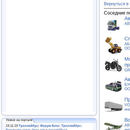
Вернуться в
Соседние п
Ав
АВ
Сп
АБ
О
Мо
пр
GR
Ав
БУ
О
Пр
VO
ин
Во
Новое на портале
АВ
19.11.19
Троллейбус: Форум-Блог. Троллейбус:
ин
Воровство средь бела дня в троллейбусе