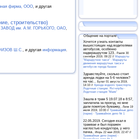
нная фирма, ООО
, и другая
ние, строительство)
АВОД им. А.М. ГОРЬКОГО, ОАО
,
Общение на портале
Хочется узнать контакты
вышестоящих над водителями
автобусов, особенно
АФИЗОВ Ш.С.
, и другая
информация
.
надмрашрутом 123..
Раиля 30
сентября 2019, 09:22 //
Маршруты
"Маршрутное такси" - Маршруты
движения маршрутных такси и
автобусов города Казани
Здравствуйте, сколько стоит
аренда лодки на 5-6 человек?
на час...
Булат 01 августа 2019,
14:10 //
Аренда водного транспорта.
Лодочные станции. Яхт-клубы -
Лодочная станция "Маяк"
Зашла в трам 5 19.07.18 в 8:57,
заплатила за проезд, но мне
дали помятую бумажку..
Лили 19
июля 2019, 10:00 //
Трамвайные депо
(парки) - Трамвайное депо № 1
22.05.2019. Сегодня ехал в
трамвае и был поражен
наглостью кондуктора, у него
пачка..
Игорь 22 мая 2019, 22:47 //
Трамвайные депо (парки) -
Трамвайное депо № 1