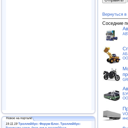
Вернуться в
Соседние п
Ав
АВ
Сп
АБ
О
Мо
пр
GR
Ав
БУ
О
Пр
VO
ин
Новое на портале
19.11.19
Троллейбус: Форум-Блог. Троллейбус:
Воровство средь бела дня в троллейбусе