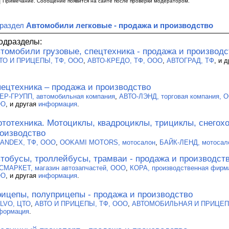
|
Примечание. Сообщение появится на сайте после проверки модератором.
 раздел
Автомобили легковые - продажа и производство
одразделы:
томобили грузовые, спецтехника - продажа и производс
ТО И ПРИЦЕПЫ, ТФ, ООО
,
АВТО-КРЕДО, ТФ, ООО
,
АВТОГРАД, ТФ
, и 
ецтехника – продажа и производство
ЕР-ГРУПП, автомобильная компания
,
АВТО-ЛЭНД, торговая компания, 
ОО
, и другая
информация
.
тотехника. Мотоциклы, квадроциклы, трициклы, снегохо
оизводство
ANDEX, ТФ, ООО
,
OOKAMI MOTORS, мотосалон
,
БАЙК-ЛЕНД, мотосал
тобусы, троллейбусы, трамваи - продажа и производст
СМАРКЕТ, магазин автозапчастей, ООО
,
КОРА, производственная фирм
ОО
, и другая
информация
.
ицепы, полуприцепы - продажа и производство
LVO, ЦТО
,
АВТО И ПРИЦЕПЫ, ТФ, ООО
,
АВТОМОБИЛЬНАЯ И ПРИЦЕП
формация
.