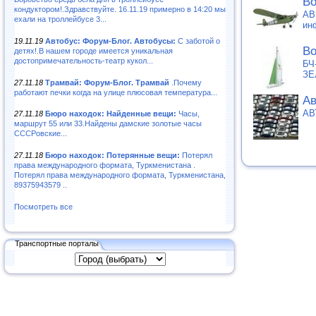
Во
кондуктором!.Здравствуйте. 16.11.19 примерно в 14:20 мы
АВ
ехали на троллейбусе 3...
ин
19.11.19
Автобус: Форум-Блог. Автобусы:
С заботой о
Во
детях!.В нашем городе имеется уникальная
достопримечательность-театр кукол...
БЧ
ЗЕ
27.11.18
Трамвай: Форум-Блог. Трамвай
.Почему
работают печки когда на улице плюсовая температура...
Ав
АВ
27.11.18
Бюро находок: Найденные вещи:
Часы,
маршрут 55 или 33.Найдены дамские золотые часы
СССРовские...
27.11.18
Бюро находок: Потерянные вещи:
Потерял
права международного формата, Туркменистана .
Потерял права международного формата, Туркменистана,
89375943579 ..
Посмотреть все
Транспортные порталы