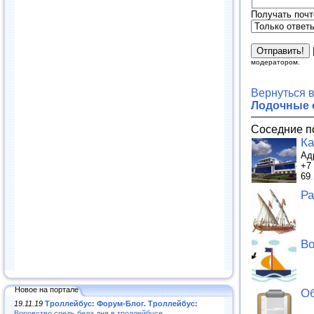
Получать почт
модератором.
Вернуться 
Лодочные 
Соседние п
Ка
Ад
+7 
69
.
Ра
Во
Новое на портале
Об
19.11.19
Троллейбус: Форум-Блог. Троллейбус:
Воровство средь бела дня в троллейбусе