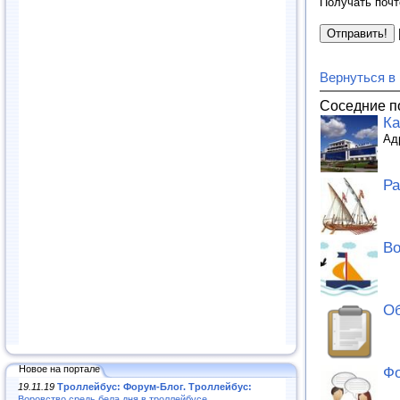
Получать почт
Вернуться в
Соседние п
Ка
Адр
Ра
Во
Об
Новое на портале
Фо
19.11.19
Троллейбус: Форум-Блог. Троллейбус:
Воровство средь бела дня в троллейбусе