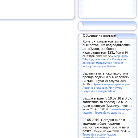
Общение на портале
Хочется узнать контакты
вышестоящих над водителями
автобусов, особенно
надмрашрутом 123..
Раиля 30
сентября 2019, 09:22 //
Маршруты
"Маршрутное такси" - Маршруты
движения маршрутных такси и
автобусов города Казани
Здравствуйте, сколько стоит
аренда лодки на 5-6 человек?
на час...
Булат 01 августа 2019,
14:10 //
Аренда водного транспорта.
Лодочные станции. Яхт-клубы -
Лодочная станция "Маяк"
Зашла в трам 5 19.07.18 в 8:57,
заплатила за проезд, но мне
дали помятую бумажку..
Лили 19
июля 2019, 10:00 //
Трамвайные депо
(парки) - Трамвайное депо № 1
22.05.2019. Сегодня ехал в
трамвае и был поражен
наглостью кондуктора, у него
пачка..
Игорь 22 мая 2019, 22:47 //
Трамвайные депо (парки) -
Трамвайное депо № 1