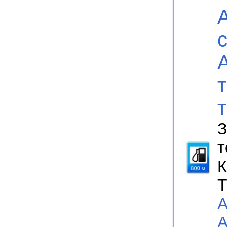
З
т
К
Т
А