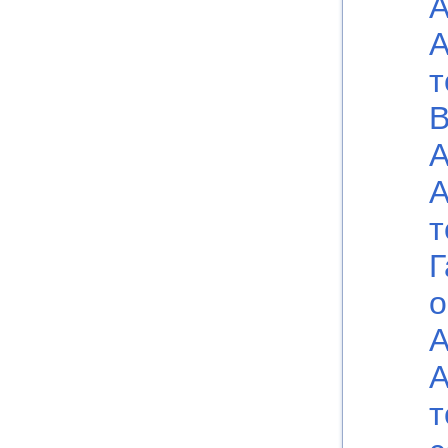
А
А
т
В
А
А
т
Г
о
А
А
т