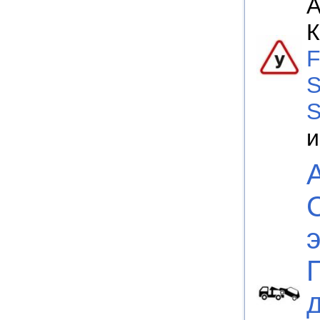
А
К
F
S
S
и