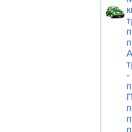
к
т
п
п
А
т
-
п
П
п
п
п