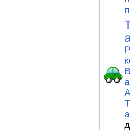
п
P
к
В
а
а
д