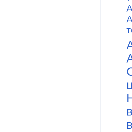
А
А
т