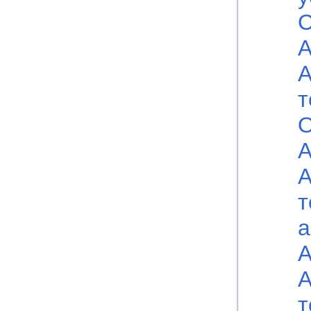
С
А
А
т
О
А
А
т
а
А
А
т