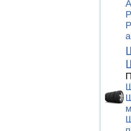
А
Р
Р
а
П
Ш
м
Ш
п