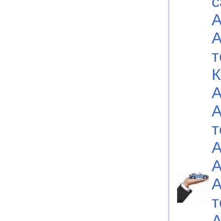
с
А
А
т
К
А
А
т
А
А
А
т
А