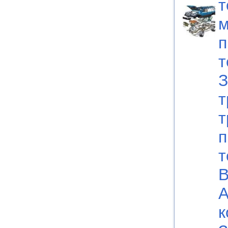
т
м
п
т
З
т
т
п
т
В
А
к