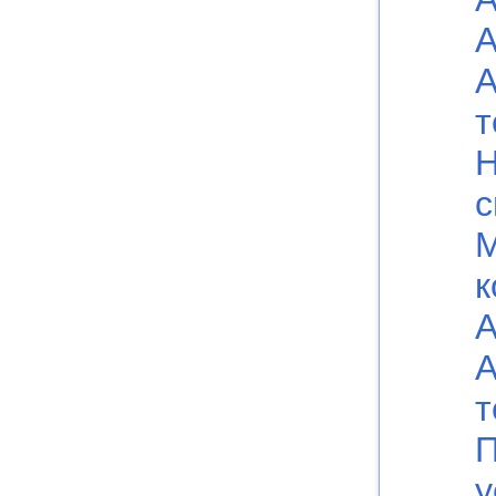
А
А
т
Н
с
к
А
А
т
П
у