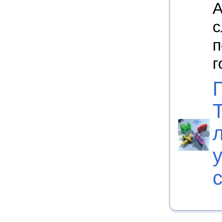
А
с
п
г
у