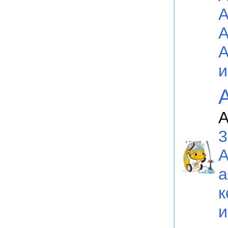
А
3
а
к