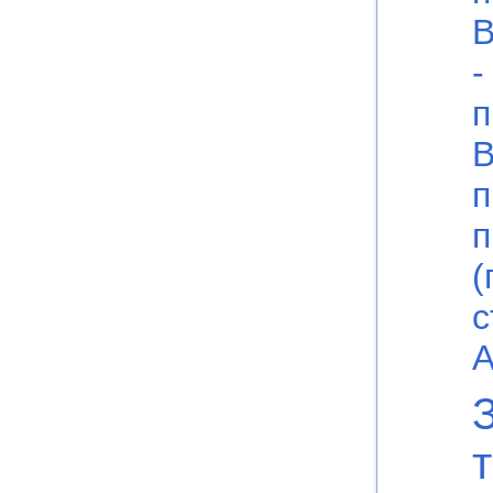
В
-
п
В
п
п
(
с
А