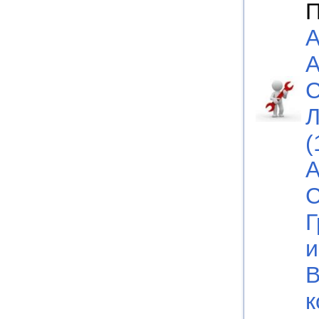
П
А
А
С
Л
(
А
С
Г
и
В
к