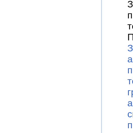
З
п
т
П
З
а
п
т
г
а
с
п