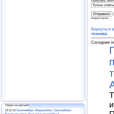
Получать почт
модератором.
Вернуться 
техника
Соседние п
Т
и
Новое на портале
19.11.19
Троллейбус: Форум-Блог. Троллейбус:
П
Воровство средь бела дня в троллейбусе