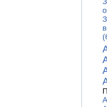
З
о
З
в
(
П
А