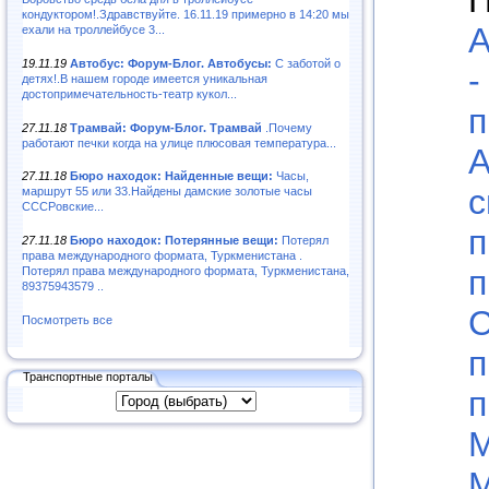
кондуктором!.Здравствуйте. 16.11.19 примерно в 14:20 мы
А
ехали на троллейбусе 3...
19.11.19
Автобус: Форум-Блог. Автобусы:
С заботой о
-
детях!.В нашем городе имеется уникальная
достопримечательность-театр кукол...
п
27.11.18
Трамвай: Форум-Блог. Трамвай
.Почему
работают печки когда на улице плюсовая температура...
А
27.11.18
Бюро находок: Найденные вещи:
Часы,
с
маршрут 55 или 33.Найдены дамские золотые часы
СССРовские...
п
27.11.18
Бюро находок: Потерянные вещи:
Потерял
права международного формата, Туркменистана .
п
Потерял права международного формата, Туркменистана,
89375943579 ..
С
Посмотреть все
п
Транспортные порталы
п
М
М