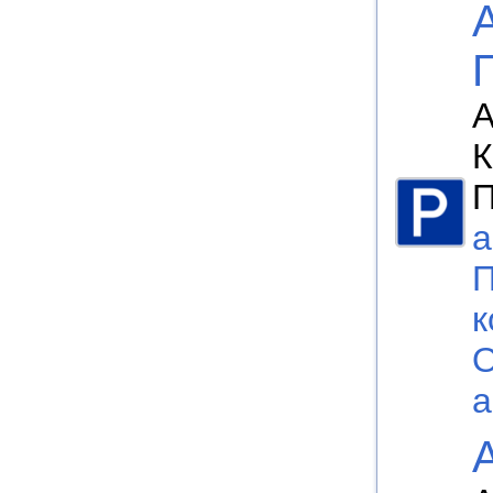
А
К
П
а
П
к
О
а