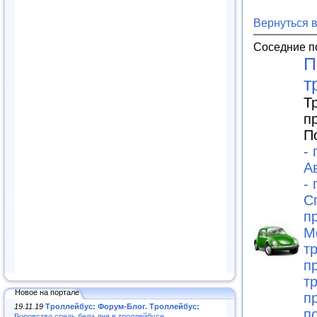
Вернуться 
Соседние п
П
т
Т
п
П
-
А
-
С
п
М
т
п
т
Новое на портале
п
19.11.19
Троллейбус: Форум-Блог. Троллейбус:
п
Воровство средь бела дня в троллейбусе