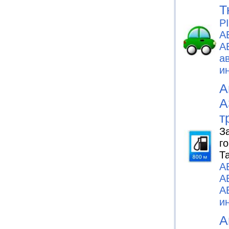
Т
P
А
А
а
и
А
А
т
З
г
Т
А
А
А
и
А