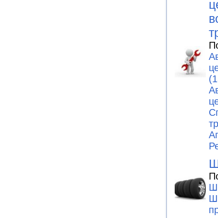
ц
в
т
П
А
ц
(1
А
ц
С
т
А
Р
Ш
П
Ш
Ш
п