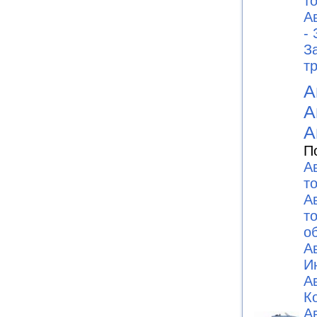
то
А
-
З
т
А
А
А
П
А
т
А
т
о
А
И
А
К
А