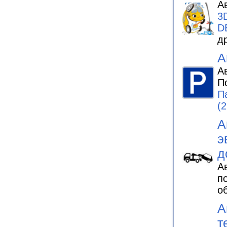
А
3
D
д
А
А
П
П
(2
А
э
д
А
п
о
А
т