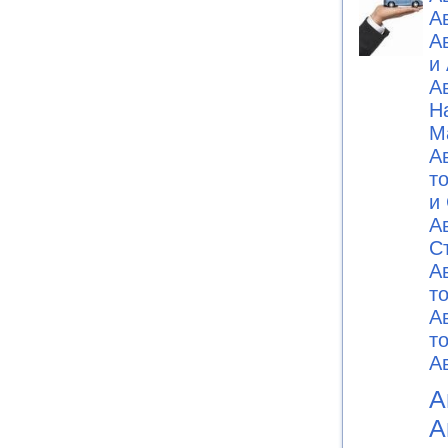
А
А
и
А
Н
М
А
т
и
А
C
А
т
А
т
А
А
А