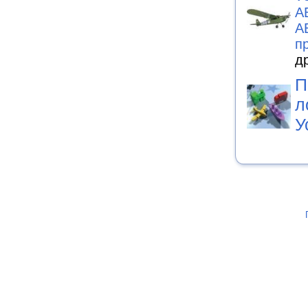
А
А
п
д
П
л
У