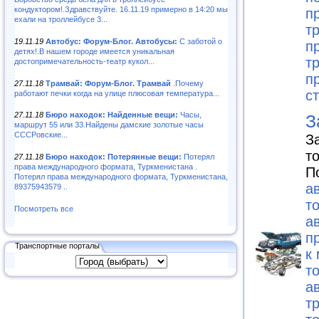
кондуктором!.Здравствуйте. 16.11.19 примерно в 14:20 мы
п
ехали на троллейбусе 3...
т
19.11.19
Автобус: Форум-Блог. Автобусы:
С заботой о
п
детях!.В нашем городе имеется уникальная
т
достопримечательность-театр кукол...
п
27.11.18
Трамвай: Форум-Блог. Трамвай
.Почему
с
работают печки когда на улице плюсовая температура...
27.11.18
Бюро находок: Найденные вещи:
Часы,
З
маршрут 55 или 33.Найдены дамские золотые часы
СССРовские...
З
т
27.11.18
Бюро находок: Потерянные вещи:
Потерял
права международного формата, Туркменистана .
П
Потерял права международного формата, Туркменистана,
а
89375943579 ..
т
Посмотреть все
а
п
Транспортные порталы
к
т
а
т