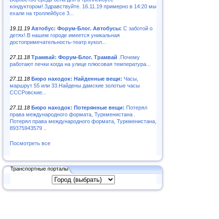
кондуктором!.Здравствуйте. 16.11.19 примерно в 14:20 мы
ехали на троллейбусе 3...
19.11.19
Автобус: Форум-Блог. Автобусы:
С заботой о
детях!.В нашем городе имеется уникальная
достопримечательность-театр кукол...
27.11.18
Трамвай: Форум-Блог. Трамвай
.Почему
работают печки когда на улице плюсовая температура...
27.11.18
Бюро находок: Найденные вещи:
Часы,
маршрут 55 или 33.Найдены дамские золотые часы
СССРовские...
27.11.18
Бюро находок: Потерянные вещи:
Потерял
права международного формата, Туркменистана .
Потерял права международного формата, Туркменистана,
89375943579 ..
Посмотреть все
Транспортные порталы