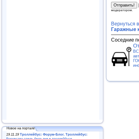
модератором.
Вернуться 
Гаражные 
Соседние п
От
ВС
ав
ГО
ин
Новое на портале
19.11.19
Троллейбус: Форум-Блог. Троллейбус:
Воровство средь бела дня в троллейбусе