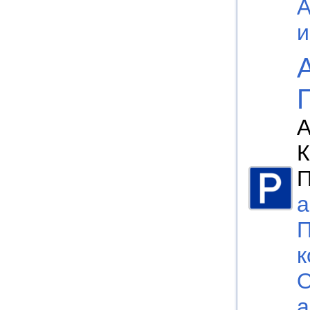
А
К
П
а
П
к
О
а