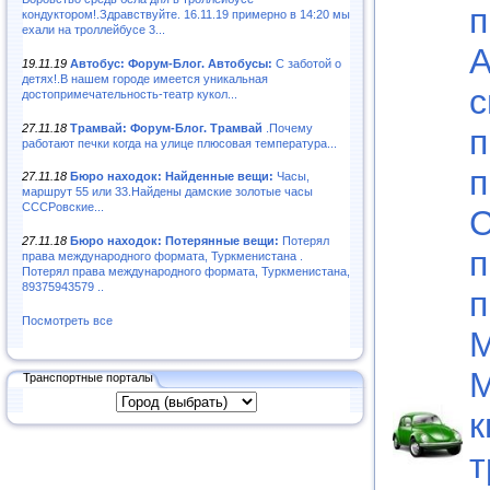
п
кондуктором!.Здравствуйте. 16.11.19 примерно в 14:20 мы
ехали на троллейбусе 3...
А
19.11.19
Автобус: Форум-Блог. Автобусы:
С заботой о
детях!.В нашем городе имеется уникальная
с
достопримечательность-театр кукол...
27.11.18
Трамвай: Форум-Блог. Трамвай
.Почему
п
работают печки когда на улице плюсовая температура...
п
27.11.18
Бюро находок: Найденные вещи:
Часы,
маршрут 55 или 33.Найдены дамские золотые часы
СССРовские...
С
27.11.18
Бюро находок: Потерянные вещи:
Потерял
п
права международного формата, Туркменистана .
Потерял права международного формата, Туркменистана,
89375943579 ..
п
Посмотреть все
М
М
Транспортные порталы
к
т