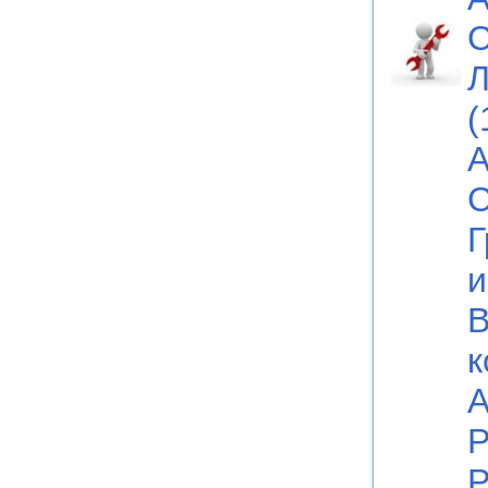
С
Л
(
А
С
Г
и
В
к
А
Р
Р