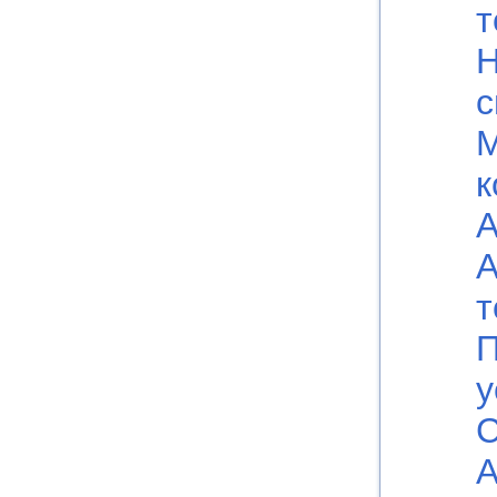
т
Н
с
к
А
А
т
П
у
С
А