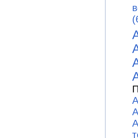
в
(
П
А
А
А
т