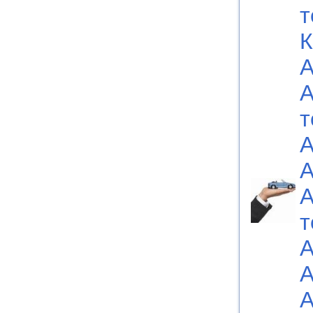
т
К
А
А
т
А
А
А
т
А
А
А