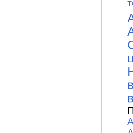
т
П
А
А