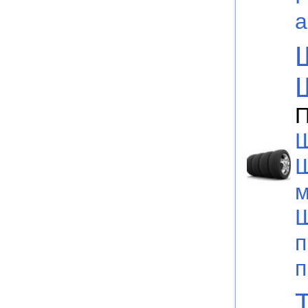
а
П
Ш
м
Ш
п
п