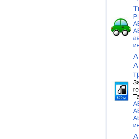
Т
P
А
А
а
и
А
А
т
З
г
Т
А
А
А
и
А