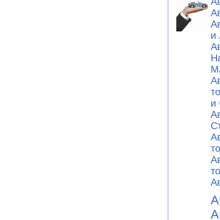
А
А
А
и
А
Н
М
А
т
и
А
C
А
т
А
т
А
А
А