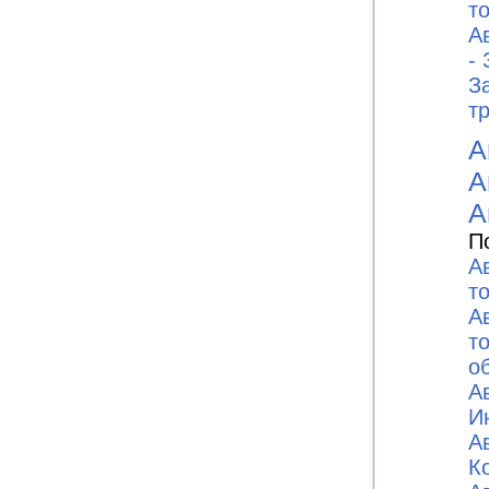
то
А
-
З
т
А
А
А
П
А
т
А
т
о
А
И
А
К