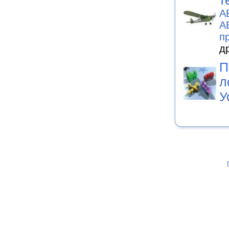
т
А
А
п
д
П
л
У