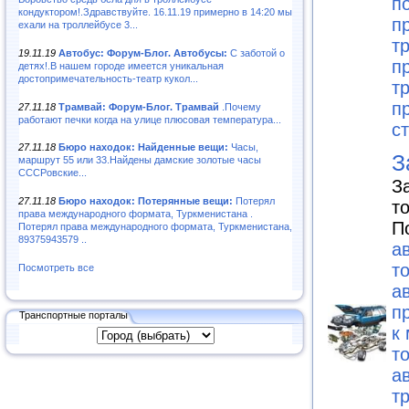
п
кондуктором!.Здравствуйте. 16.11.19 примерно в 14:20 мы
п
ехали на троллейбусе 3...
т
19.11.19
Автобус: Форум-Блог. Автобусы:
С заботой о
п
детях!.В нашем городе имеется уникальная
достопримечательность-театр кукол...
т
п
27.11.18
Трамвай: Форум-Блог. Трамвай
.Почему
работают печки когда на улице плюсовая температура...
с
27.11.18
Бюро находок: Найденные вещи:
Часы,
З
маршрут 55 или 33.Найдены дамские золотые часы
СССРовские...
З
27.11.18
Бюро находок: Потерянные вещи:
Потерял
т
права международного формата, Туркменистана .
П
Потерял права международного формата, Туркменистана,
89375943579 ..
а
т
Посмотреть все
а
п
Транспортные порталы
к
т
а
т