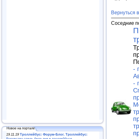
Вернуться 
Соседние п
П
т
Т
п
П
-
А
-
С
п
М
т
п
т
Новое на портале
п
19.11.19
Троллейбус: Форум-Блог. Троллейбус:
Воровство средь бела дня в троллейбусе