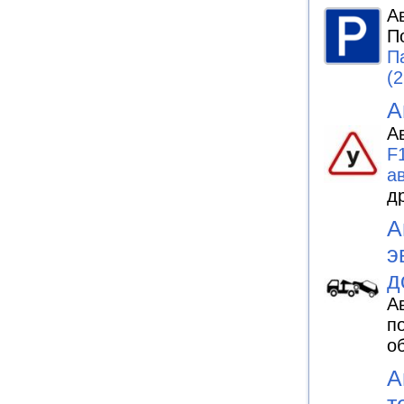
А
П
П
(2
А
А
F
а
д
А
э
д
А
п
о
А