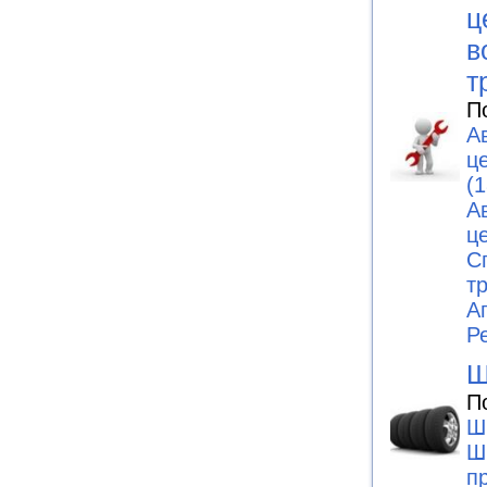
ц
в
т
П
А
ц
(1
А
ц
С
т
А
Р
Ш
П
Ш
Ш
п