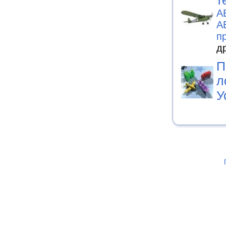
т
А
А
п
д
П
л
У