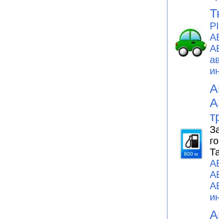
Т
P
А
А
а
и
А
А
т
З
г
Т
А
А
А
и
А