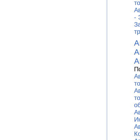
то
А
-
З
т
А
А
А
П
А
т
А
т
о
А
И
А
К