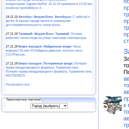
п
кондуктором!.Здравствуйте. 16.11.19 примерно в 14:20 мы
п
ехали на троллейбусе 3...
т
19.11.19
Автобус: Форум-Блог. Автобусы:
С заботой о
п
детях!.В нашем городе имеется уникальная
достопримечательность-театр кукол...
т
п
27.11.18
Трамвай: Форум-Блог. Трамвай
.Почему
работают печки когда на улице плюсовая температура...
с
27.11.18
Бюро находок: Найденные вещи:
Часы,
З
маршрут 55 или 33.Найдены дамские золотые часы
СССРовские...
З
27.11.18
Бюро находок: Потерянные вещи:
Потерял
т
права международного формата, Туркменистана .
П
Потерял права международного формата, Туркменистана,
89375943579 ..
а
т
Посмотреть все
а
п
Транспортные порталы
к
т
а
т