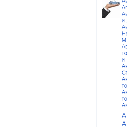
А
А
А
и
А
Н
М
А
т
и
А
C
А
т
А
т
А
А
А