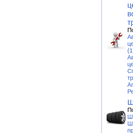
ц
в
т
П
А
ц
(1
А
ц
С
т
А
Р
Ш
П
Ш
Ш
п