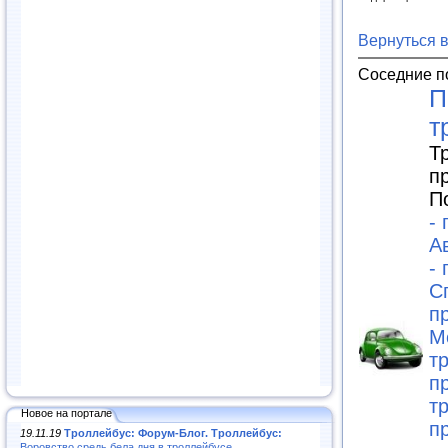
Вернуться 
Соседние п
П
т
Т
п
П
-
А
-
С
п
М
т
п
т
Новое на портале
п
19.11.19
Троллейбус: Форум-Блог. Троллейбус:
Воровство средь бела дня в троллейбусе