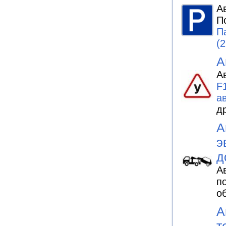
А
П
П
(2
А
А
F
а
д
А
э
д
А
п
о
А