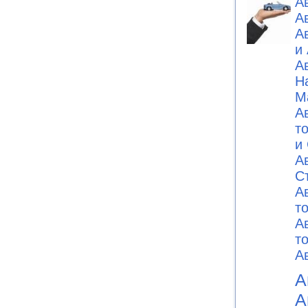
А
А
А
и
А
Н
М
А
т
и
А
C
А
т
А
т
А
А
А