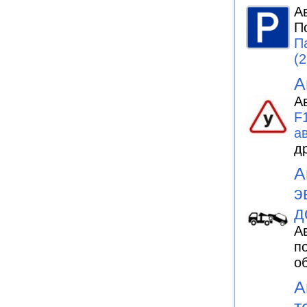
А
П
П
(2
А
А
F
а
д
А
э
д
А
п
о
А