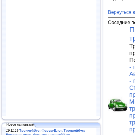
Вернуться 
Соседние п
П
т
Т
п
П
-
А
-
С
п
М
т
п
т
Новое на портале
п
19.11.19
Троллейбус: Форум-Блог. Троллейбус:
Воровство средь бела дня в троллейбусе