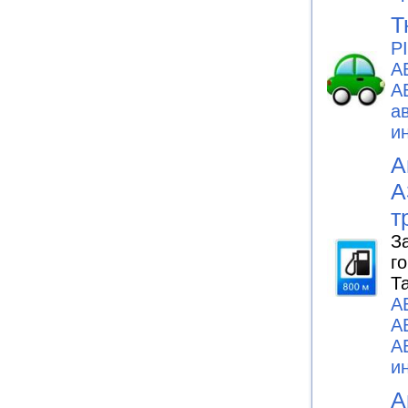
Т
P
А
А
а
и
А
А
т
З
г
Т
А
А
А
и
А