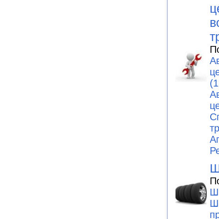
ц
в
т
П
А
ц
(1
А
ц
С
т
А
Р
Ш
П
Ш
Ш
п