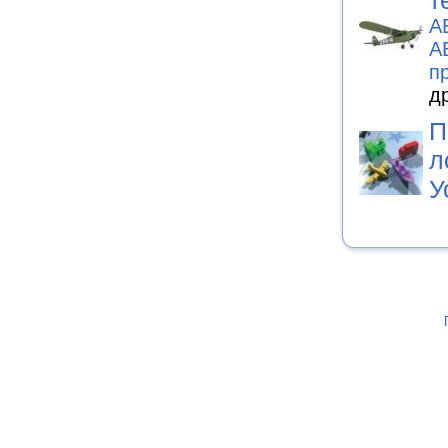
т
А
А
п
д
П
л
У