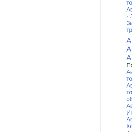
то
А
-
З
т
А
А
А
П
А
т
А
т
о
А
И
А
К