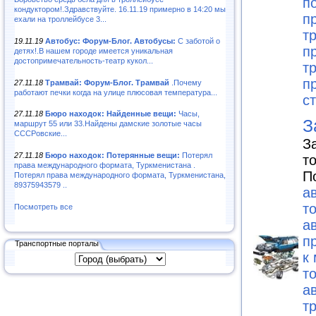
п
кондуктором!.Здравствуйте. 16.11.19 примерно в 14:20 мы
п
ехали на троллейбусе 3...
т
19.11.19
Автобус: Форум-Блог. Автобусы:
С заботой о
п
детях!.В нашем городе имеется уникальная
достопримечательность-театр кукол...
т
п
27.11.18
Трамвай: Форум-Блог. Трамвай
.Почему
работают печки когда на улице плюсовая температура...
с
27.11.18
Бюро находок: Найденные вещи:
Часы,
З
маршрут 55 или 33.Найдены дамские золотые часы
СССРовские...
З
27.11.18
Бюро находок: Потерянные вещи:
Потерял
т
права международного формата, Туркменистана .
П
Потерял права международного формата, Туркменистана,
89375943579 ..
а
т
Посмотреть все
а
п
Транспортные порталы
к
т
а
т