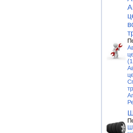
А
ц
в
т
П
А
ц
(1
А
ц
С
т
А
Р
Ш
П
Ш