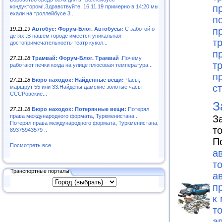
п
кондуктором!.Здравствуйте. 16.11.19 примерно в 14:20 мы
ехали на троллейбусе 3...
п
19.11.19
Автобус: Форум-Блог. Автобусы:
С заботой о
п
детях!.В нашем городе имеется уникальная
т
достопримечательность-театр кукол...
п
27.11.18
Трамвай: Форум-Блог. Трамвай
.Почему
т
работают печки когда на улице плюсовая температура...
п
27.11.18
Бюро находок: Найденные вещи:
Часы,
с
маршрут 55 или 33.Найдены дамские золотые часы
СССРовские...
З
27.11.18
Бюро находок: Потерянные вещи:
Потерял
права международного формата, Туркменистана .
З
Потерял права международного формата, Туркменистана,
т
89375943579 ..
П
Посмотреть все
а
т
Транспортные порталы
а
п
к
т
а