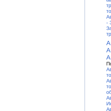
т
то
А
-
З
т
А
А
А
П
А
т
А
т
о
А
И
А