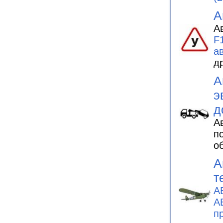
А
А
F
а
д
А
э
д
А
п
о
А
т
А
А
п