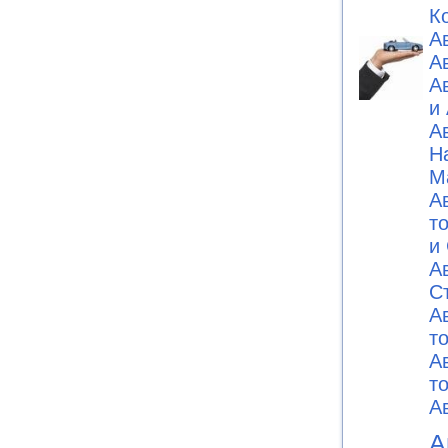
К
А
А
А
и
А
Н
М
А
т
и
А
C
А
т
А
т
А
А