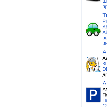
Ш
п
Т
P
А
А
а
и
А
А
3
D
д
А
А
П
П
(2