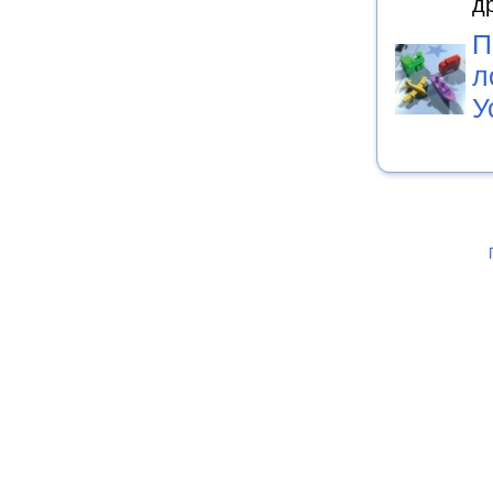
д
П
л
У