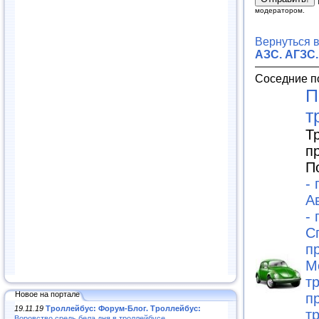
модератором.
Вернуться 
АЗС. АГЗС.
Соседние п
П
т
Т
п
П
-
А
-
С
п
М
т
Новое на портале
п
19.11.19
Троллейбус: Форум-Блог. Троллейбус:
т
Воровство средь бела дня в троллейбусе