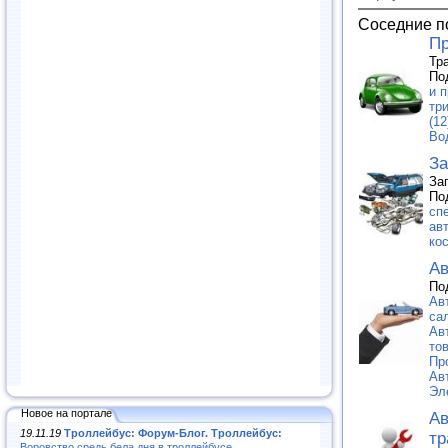
Соседние п
Пр
Тр
По
и п
тр
(12
Во
За
За
По
сп
ав
ко
Ав
По
Ав
са
Ав
тов
Пр
Ав
Эл
Новое на портале
Ав
19.11.19
Троллейбус: Форум-Блог. Троллейбус:
тр
Воровство средь бела дня в троллейбусе