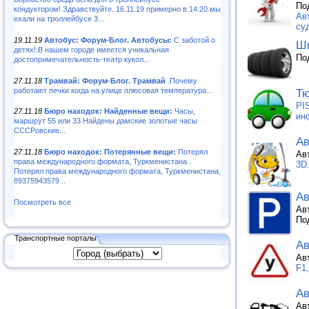
По
кондуктором!.Здравствуйте. 16.11.19 примерно в 14:20 мы
Ав
ехали на троллейбусе 3...
суд
19.11.19
Автобус: Форум-Блог. Автобусы:
С заботой о
Ши
детях!.В нашем городе имеется уникальная
По
достопримечательность-театр кукол...
27.11.18
Трамвай: Форум-Блог. Трамвай
.Почему
работают печки когда на улице плюсовая температура...
Тю
PI
27.11.18
Бюро находок: Найденные вещи:
Часы,
ин
маршрут 55 или 33.Найдены дамские золотые часы
СССРовские...
Ав
27.11.18
Бюро находок: Потерянные вещи:
Потерял
Ав
права международного формата, Туркменистана .
3D
Потерял права международного формата, Туркменистана,
89375943579 ..
Ав
Посмотреть все
Ав
По
Транспортные порталы
А
Ав
F1
Ав
Ав