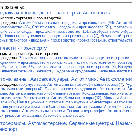
одразделы:
одажа и производство транспорта. Автосалоны
анспорт - торговля и производство
...
дразделы:
Автомобили легковые - продажа и производство (98)
,
Автомоб
роизводство (33)
,
Спецтехника – продажа и производство (21)
,
Мототехни
ициклы, снегоходы - продажа и производство (16)
,
Автобусы, троллейбусы
)
,
Прицепы, полуприцепы - продажа и производство (7)
,
Воздушный трансп
дный транспорт - продажа и производство (проектирование, строительство
пчасти к транспорту
пчасти - производство и торговля
...
дразделы:
Запчасти к легковым автомобилям - производство и торговля
ецтехники – производство и торговля
,
Запчасти к мототехнике – производ
тобусам, троллейбусам, трамваям – производство и торговля (3)
,
Воздуш
смическая техника - Запчасти
,
Судовое оборудование. Запасные части к 
томагазины. Автоаксессуары. Автохимия. Автокосметик
дразделы:
Аккумуляторы. Автомагазины. Автомобильные товары (7)
,
Ауд
томобильные товары (4)
,
Газотопливное оборудование. Автомагазины. Ав
лона. Автомагазины. Автомобильные товары
,
Кондиционеры. Автомагази
токосметика. Автомагазины. Автомобильные товары (12)
,
Масла и Автох
ары (40)
,
Навигационные системы и Маршрутные компьютеры. Автомага
отивоугонные устройства и Сигнализации. Автомагазины. Автомобильные
томагазины. Автомобильные товары
,
Тюнинг и аэрография. Автомагазин
ектрика. Автомагазины. Автомобильные товары
.
тосервисы. Автомастерские. Сервисные центры. Назем
анспорт