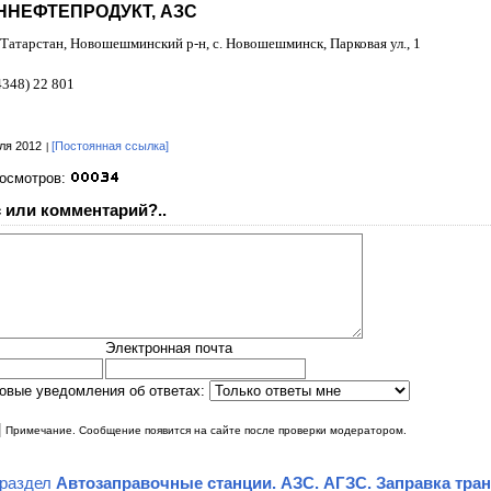
НЕФТЕПРОДУКТ, АЗС
 Татарстан, Новошешминский р-н, с. Новошешминск, Парковая ул., 1
4348) 22 801
ля 2012
[Постоянная ссылка]
росмотров:
 или комментарий?..
Электронная почта
овые уведомления об ответах:
|
Примечание. Сообщение появится на сайте после проверки модератором.
 раздел
Автозаправочные станции. АЗС. АГЗС. Заправка тра