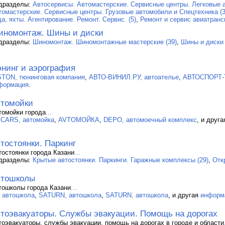
дразделы:
Автосервисы. Автомастерские. Сервисные центры. Легковые а
томастерские. Сервисные центры. Грузовые автомобили и Спецтехника (3
а, яхты. Агентирование. Ремонт. Сервис. (5)
,
Ремонт и сервис авиатранс
номонтаж. Шины и диски
дразделы:
Шиномонтаж. Шиномонтажные мастерские (39)
,
Шины и диски 
нинг и аэрография
STON, тюнинговая компания
,
АВТО-ВИНИЛ.РУ, автоателье
,
АВТОСПОРТ-Т
формация
.
томойки
томойки города
...
.CARS, автомойка
,
AVTOМОЙКА
,
DEPO, автомоечный комплекс
, и друг
тостоянки. Паркинг
тостоянки города Казани
...
дразделы:
Крытые автостоянки. Паркинги. Гаражные комплексы (29)
,
Отк
втошколы
тошколы города Казани
...
, автошкола
,
SATURN, автошкола
,
SATURN, автошкола
, и другая
информ
тоэвакуаторы. Службы эвакуации. Помощь на дорогах
тоэвакуаторы, службы эвакуации, помощь на дорогах в городе и области