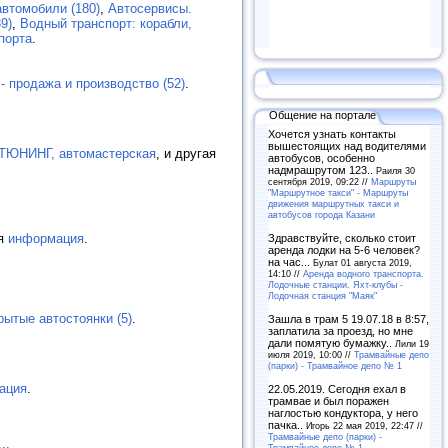
втомобили (180)
,
Автосервисы.
9)
,
Водный транспорт: корабли,
порта
.
- продажа и производство (52)
.
Общение на портале
Хочется узнать контакты
вышестоящих над водителями
ЮНИНГ, автомастерская
, и другая
автобусов, особенно
надмрашрутом 123..
Раиля 30
сентября 2019, 09:22 //
Маршруты
"Маршрутное такси" - Маршруты
движения маршрутных такси и
автобусов города Казани
ая
информация
.
Здравствуйте, сколько стоит
аренда лодки на 5-6 человек?
на час...
Булат 01 августа 2019,
14:10 //
Аренда водного транспорта.
Лодочные станции. Яхт-клубы -
Лодочная станция "Маяк"
рытые автостоянки (5)
.
Зашла в трам 5 19.07.18 в 8:57,
заплатила за проезд, но мне
дали помятую бумажку..
Лили 19
июля 2019, 10:00 //
Трамвайные депо
(парки) - Трамвайное депо № 1
ация
.
22.05.2019. Сегодня ехал в
трамвае и был поражен
наглостью кондуктора, у него
пачка..
Игорь 22 мая 2019, 22:47 //
Трамвайные депо (парки) -
...
Трамвайное депо № 1