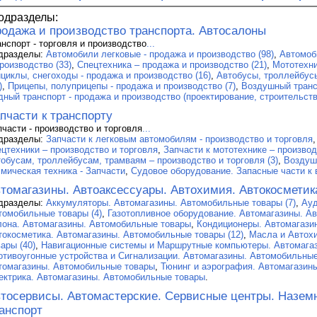
одразделы:
одажа и производство транспорта. Автосалоны
анспорт - торговля и производство
...
дразделы:
Автомобили легковые - продажа и производство (98)
,
Автомоб
роизводство (33)
,
Спецтехника – продажа и производство (21)
,
Мототехни
ициклы, снегоходы - продажа и производство (16)
,
Автобусы, троллейбусы
)
,
Прицепы, полуприцепы - продажа и производство (7)
,
Воздушный трансп
дный транспорт - продажа и производство (проектирование, строительство
пчасти к транспорту
пчасти - производство и торговля
...
дразделы:
Запчасти к легковым автомобилям - производство и торговля
ецтехники – производство и торговля
,
Запчасти к мототехнике – производ
тобусам, троллейбусам, трамваям – производство и торговля (3)
,
Воздуш
смическая техника - Запчасти
,
Судовое оборудование. Запасные части к 
томагазины. Автоаксессуары. Автохимия. Автокосметик
дразделы:
Аккумуляторы. Автомагазины. Автомобильные товары (7)
,
Ауд
томобильные товары (4)
,
Газотопливное оборудование. Автомагазины. Ав
лона. Автомагазины. Автомобильные товары
,
Кондиционеры. Автомагази
токосметика. Автомагазины. Автомобильные товары (12)
,
Масла и Автох
ары (40)
,
Навигационные системы и Маршрутные компьютеры. Автомага
отивоугонные устройства и Сигнализации. Автомагазины. Автомобильные
томагазины. Автомобильные товары
,
Тюнинг и аэрография. Автомагазин
ектрика. Автомагазины. Автомобильные товары
.
тосервисы. Автомастерские. Сервисные центры. Назем
анспорт