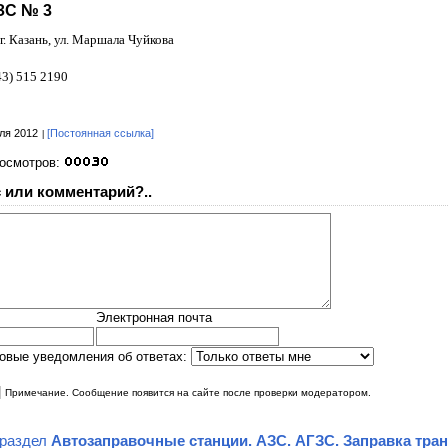
ЗС № 3
г. Казань, ул. Маршала Чуйкова
43) 515 2190
ля 2012
[Постоянная ссылка]
росмотров:
 или комментарий?..
Электронная почта
овые уведомления об ответах:
|
Примечание. Сообщение появится на сайте после проверки модератором.
 раздел
Автозаправочные станции. АЗС. АГЗС. Заправка тра