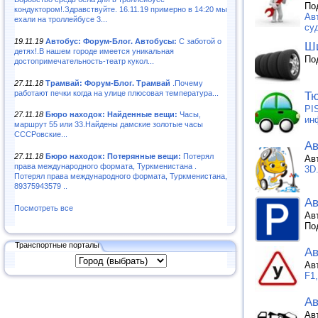
По
кондуктором!.Здравствуйте. 16.11.19 примерно в 14:20 мы
Ав
ехали на троллейбусе 3...
суд
19.11.19
Автобус: Форум-Блог. Автобусы:
С заботой о
Ши
детях!.В нашем городе имеется уникальная
По
достопримечательность-театр кукол...
27.11.18
Трамвай: Форум-Блог. Трамвай
.Почему
работают печки когда на улице плюсовая температура...
Тю
PI
27.11.18
Бюро находок: Найденные вещи:
Часы,
ин
маршрут 55 или 33.Найдены дамские золотые часы
СССРовские...
Ав
27.11.18
Бюро находок: Потерянные вещи:
Потерял
Ав
права международного формата, Туркменистана .
3D
Потерял права международного формата, Туркменистана,
89375943579 ..
Ав
Посмотреть все
Ав
По
Транспортные порталы
А
Ав
F1
Ав
Ав