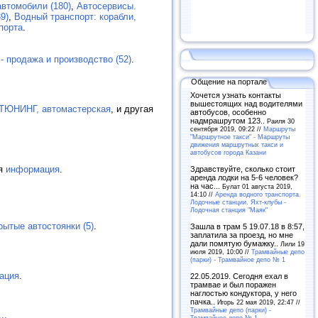
втомобили (180)
,
Автосервисы.
9)
,
Водный транспорт: корабли,
порта
.
- продажа и производство (52)
.
Общение на портале
Хочется узнать контакты
вышестоящих над водителями
ЮНИНГ, автомастерская
, и другая
автобусов, особенно
надмрашрутом 123..
Раиля 30
сентября 2019, 09:22 //
Маршруты
"Маршрутное такси" - Маршруты
движения маршрутных такси и
автобусов города Казани
ая
информация
.
Здравствуйте, сколько стоит
аренда лодки на 5-6 человек?
на час...
Булат 01 августа 2019,
14:10 //
Аренда водного транспорта.
Лодочные станции. Яхт-клубы -
Лодочная станция "Маяк"
рытые автостоянки (5)
.
Зашла в трам 5 19.07.18 в 8:57,
заплатила за проезд, но мне
дали помятую бумажку..
Лили 19
июля 2019, 10:00 //
Трамвайные депо
(парки) - Трамвайное депо № 1
ация
.
22.05.2019. Сегодня ехал в
трамвае и был поражен
наглостью кондуктора, у него
пачка..
Игорь 22 мая 2019, 22:47 //
Трамвайные депо (парки) -
...
Трамвайное депо № 1