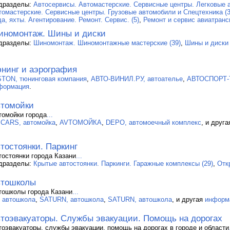
дразделы:
Автосервисы. Автомастерские. Сервисные центры. Легковые а
томастерские. Сервисные центры. Грузовые автомобили и Спецтехника (3
а, яхты. Агентирование. Ремонт. Сервис. (5)
,
Ремонт и сервис авиатранс
номонтаж. Шины и диски
дразделы:
Шиномонтаж. Шиномонтажные мастерские (39)
,
Шины и диски 
нинг и аэрография
STON, тюнинговая компания
,
АВТО-ВИНИЛ.РУ, автоателье
,
АВТОСПОРТ-Т
формация
.
томойки
томойки города
...
.CARS, автомойка
,
AVTOМОЙКА
,
DEPO, автомоечный комплекс
, и друг
тостоянки. Паркинг
тостоянки города Казани
...
дразделы:
Крытые автостоянки. Паркинги. Гаражные комплексы (29)
,
Отк
втошколы
тошколы города Казани
...
, автошкола
,
SATURN, автошкола
,
SATURN, автошкола
, и другая
информ
тоэвакуаторы. Службы эвакуации. Помощь на дорогах
тоэвакуаторы, службы эвакуации, помощь на дорогах в городе и области