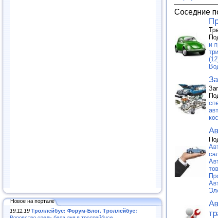
Соседние п
Пр
Тр
По
и п
тр
(12
Во
За
За
По
сп
ав
ко
Ав
По
Ав
са
Ав
тов
Пр
Ав
Эл
Новое на портале
Ав
19.11.19
Троллейбус: Форум-Блог. Троллейбус:
тр
Воровство средь бела дня в троллейбусе