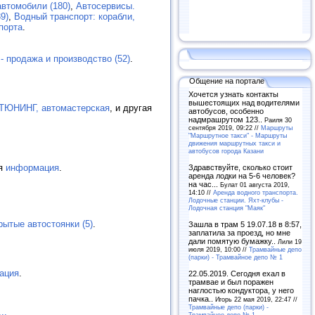
втомобили (180)
,
Автосервисы.
9)
,
Водный транспорт: корабли,
порта
.
- продажа и производство (52)
.
Общение на портале
Хочется узнать контакты
вышестоящих над водителями
ЮНИНГ, автомастерская
, и другая
автобусов, особенно
надмрашрутом 123..
Раиля 30
сентября 2019, 09:22 //
Маршруты
"Маршрутное такси" - Маршруты
движения маршрутных такси и
автобусов города Казани
ая
информация
.
Здравствуйте, сколько стоит
аренда лодки на 5-6 человек?
на час...
Булат 01 августа 2019,
14:10 //
Аренда водного транспорта.
Лодочные станции. Яхт-клубы -
Лодочная станция "Маяк"
рытые автостоянки (5)
.
Зашла в трам 5 19.07.18 в 8:57,
заплатила за проезд, но мне
дали помятую бумажку..
Лили 19
июля 2019, 10:00 //
Трамвайные депо
(парки) - Трамвайное депо № 1
ация
.
22.05.2019. Сегодня ехал в
трамвае и был поражен
наглостью кондуктора, у него
пачка..
Игорь 22 мая 2019, 22:47 //
Трамвайные депо (парки) -
...
Трамвайное депо № 1