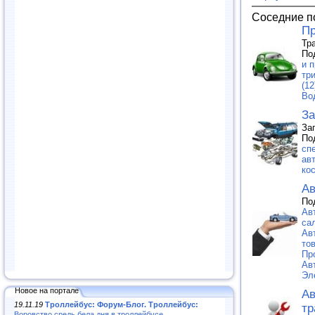
Соседние п
Пр
Тр
По
и п
тр
(12
Во
За
За
По
сп
ав
ко
Ав
По
Ав
са
Ав
тов
Пр
Ав
Эл
Новое на портале
Ав
19.11.19
Троллейбус: Форум-Блог. Троллейбус:
тр
Воровство средь бела дня в троллейбусе