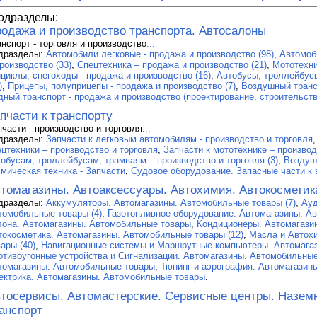
одразделы:
одажа и производство транспорта. Автосалоны
анспорт - торговля и производство
...
дразделы:
Автомобили легковые - продажа и производство (98)
,
Автомоб
роизводство (33)
,
Спецтехника – продажа и производство (21)
,
Мототехни
ициклы, снегоходы - продажа и производство (16)
,
Автобусы, троллейбусы
)
,
Прицепы, полуприцепы - продажа и производство (7)
,
Воздушный трансп
дный транспорт - продажа и производство (проектирование, строительство
пчасти к транспорту
пчасти - производство и торговля
...
дразделы:
Запчасти к легковым автомобилям - производство и торговля
ецтехники – производство и торговля
,
Запчасти к мототехнике – производ
тобусам, троллейбусам, трамваям – производство и торговля (3)
,
Воздуш
смическая техника - Запчасти
,
Судовое оборудование. Запасные части к 
томагазины. Автоаксессуары. Автохимия. Автокосметик
дразделы:
Аккумуляторы. Автомагазины. Автомобильные товары (7)
,
Ауд
томобильные товары (4)
,
Газотопливное оборудование. Автомагазины. Ав
лона. Автомагазины. Автомобильные товары
,
Кондиционеры. Автомагази
токосметика. Автомагазины. Автомобильные товары (12)
,
Масла и Автох
ары (40)
,
Навигационные системы и Маршрутные компьютеры. Автомага
отивоугонные устройства и Сигнализации. Автомагазины. Автомобильные
томагазины. Автомобильные товары
,
Тюнинг и аэрография. Автомагазин
ектрика. Автомагазины. Автомобильные товары
.
тосервисы. Автомастерские. Сервисные центры. Назем
анспорт