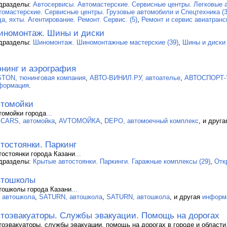
дразделы:
Автосервисы. Автомастерские. Сервисные центры. Легковые а
томастерские. Сервисные центры. Грузовые автомобили и Спецтехника (3
а, яхты. Агентирование. Ремонт. Сервис. (5)
,
Ремонт и сервис авиатранс
номонтаж. Шины и диски
дразделы:
Шиномонтаж. Шиномонтажные мастерские (39)
,
Шины и диски 
нинг и аэрография
STON, тюнинговая компания
,
АВТО-ВИНИЛ.РУ, автоателье
,
АВТОСПОРТ-Т
формация
.
томойки
томойки города
...
.CARS, автомойка
,
AVTOМОЙКА
,
DEPO, автомоечный комплекс
, и друг
тостоянки. Паркинг
тостоянки города Казани
...
дразделы:
Крытые автостоянки. Паркинги. Гаражные комплексы (29)
,
Отк
втошколы
тошколы города Казани
...
, автошкола
,
SATURN, автошкола
,
SATURN, автошкола
, и другая
информ
тоэвакуаторы. Службы эвакуации. Помощь на дорогах
тоэвакуаторы, службы эвакуации, помощь на дорогах в городе и области