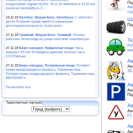
По
кондуктором!.Здравствуйте. 16.11.19 примерно в 14:20 мы
Ав
ехали на троллейбусе 3...
суд
19.11.19
Автобус: Форум-Блог. Автобусы:
С заботой о
Ши
детях!.В нашем городе имеется уникальная
По
достопримечательность-театр кукол...
27.11.18
Трамвай: Форум-Блог. Трамвай
.Почему
работают печки когда на улице плюсовая температура...
Тю
PI
27.11.18
Бюро находок: Найденные вещи:
Часы,
ин
маршрут 55 или 33.Найдены дамские золотые часы
СССРовские...
Ав
27.11.18
Бюро находок: Потерянные вещи:
Потерял
Ав
права международного формата, Туркменистана .
3D
Потерял права международного формата, Туркменистана,
89375943579 ..
Ав
Посмотреть все
Ав
По
Транспортные порталы
А
Ав
F1
Ав
Ав