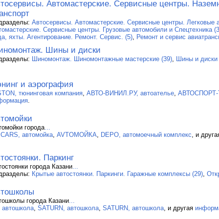
тосервисы. Автомастерские. Сервисные центры. Назем
анспорт
дразделы:
Автосервисы. Автомастерские. Сервисные центры. Легковые а
томастерские. Сервисные центры. Грузовые автомобили и Спецтехника (3
а, яхты. Агентирование. Ремонт. Сервис. (5)
,
Ремонт и сервис авиатранс
номонтаж. Шины и диски
дразделы:
Шиномонтаж. Шиномонтажные мастерские (39)
,
Шины и диски 
нинг и аэрография
STON, тюнинговая компания
,
АВТО-ВИНИЛ.РУ, автоателье
,
АВТОСПОРТ-Т
формация
.
томойки
томойки города
...
.CARS, автомойка
,
AVTOМОЙКА
,
DEPO, автомоечный комплекс
, и друг
тостоянки. Паркинг
тостоянки города Казани
...
дразделы:
Крытые автостоянки. Паркинги. Гаражные комплексы (29)
,
Отк
втошколы
тошколы города Казани
...
, автошкола
,
SATURN, автошкола
,
SATURN, автошкола
, и другая
информ