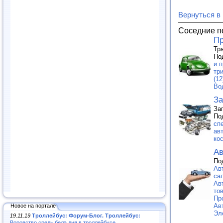
Вернуться в
Соседние п
Пр
Тр
По
и п
тр
(12
Во
За
За
По
сп
ав
ко
Ав
По
Ав
са
Ав
тов
Пр
Ав
Новое на портале
Эл
19.11.19
Троллейбус: Форум-Блог. Троллейбус:
Воровство средь бела дня в троллейбусе