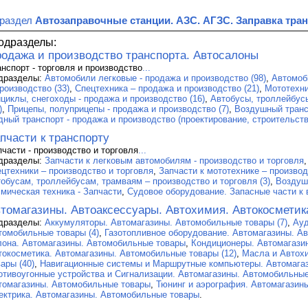
 раздел
Автозаправочные станции. АЗС. АГЗС. Заправка тра
одразделы:
одажа и производство транспорта. Автосалоны
анспорт - торговля и производство
...
дразделы:
Автомобили легковые - продажа и производство (98)
,
Автомоб
роизводство (33)
,
Спецтехника – продажа и производство (21)
,
Мототехни
ициклы, снегоходы - продажа и производство (16)
,
Автобусы, троллейбусы
)
,
Прицепы, полуприцепы - продажа и производство (7)
,
Воздушный трансп
дный транспорт - продажа и производство (проектирование, строительство
пчасти к транспорту
пчасти - производство и торговля
...
дразделы:
Запчасти к легковым автомобилям - производство и торговля
ецтехники – производство и торговля
,
Запчасти к мототехнике – производ
тобусам, троллейбусам, трамваям – производство и торговля (3)
,
Воздуш
смическая техника - Запчасти
,
Судовое оборудование. Запасные части к 
томагазины. Автоаксессуары. Автохимия. Автокосметик
дразделы:
Аккумуляторы. Автомагазины. Автомобильные товары (7)
,
Ауд
томобильные товары (4)
,
Газотопливное оборудование. Автомагазины. Ав
лона. Автомагазины. Автомобильные товары
,
Кондиционеры. Автомагази
токосметика. Автомагазины. Автомобильные товары (12)
,
Масла и Автох
ары (40)
,
Навигационные системы и Маршрутные компьютеры. Автомага
отивоугонные устройства и Сигнализации. Автомагазины. Автомобильные
томагазины. Автомобильные товары
,
Тюнинг и аэрография. Автомагазин
ектрика. Автомагазины. Автомобильные товары
.