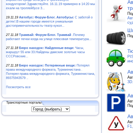
Ав
кондуктором!.Здравствуйте. 16.11.19 примерно в 14:20 мы
тр
ехали на троллейбусе 3...
По
19.11.19
Автобус: Форум-Блог. Автобусы:
С заботой о
Ав
детях!.В нашем городе имеется уникальная
суд
достопримечательность-театр кукол...
Ши
27.11.18
Трамвай: Форум-Блог. Трамвай
.Почему
По
работают печки когда на улице плюсовая температура...
27.11.18
Бюро находок: Найденные вещи:
Часы,
Тю
маршрут 55 или 33.Найдены дамские золотые часы
PI
СССРовские...
ин
27.11.18
Бюро находок: Потерянные вещи:
Потерял
права международного формата, Туркменистана .
Ав
Потерял права международного формата, Туркменистана,
Ав
89375943579 ..
3D
Посмотреть все
Ав
Ав
Транспортные порталы
По
А
Ав
F1