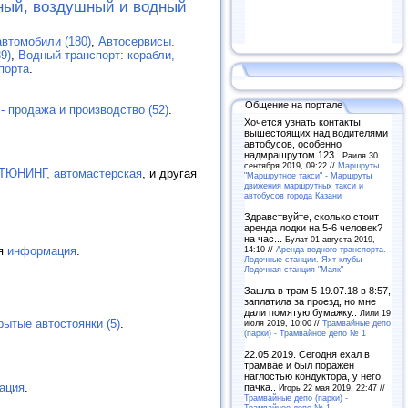
ный, воздушный и водный
втомобили (180)
,
Автосервисы.
9)
,
Водный транспорт: корабли,
порта
.
Общение на портале
- продажа и производство (52)
.
Хочется узнать контакты
вышестоящих над водителями
автобусов, особенно
надмрашрутом 123..
Раиля 30
сентября 2019, 09:22 //
Маршруты
ЮНИНГ, автомастерская
, и другая
"Маршрутное такси" - Маршруты
движения маршрутных такси и
автобусов города Казани
Здравствуйте, сколько стоит
аренда лодки на 5-6 человек?
на час...
Булат 01 августа 2019,
14:10 //
Аренда водного транспорта.
ая
информация
.
Лодочные станции. Яхт-клубы -
Лодочная станция "Маяк"
Зашла в трам 5 19.07.18 в 8:57,
заплатила за проезд, но мне
дали помятую бумажку..
Лили 19
рытые автостоянки (5)
.
июля 2019, 10:00 //
Трамвайные депо
(парки) - Трамвайное депо № 1
22.05.2019. Сегодня ехал в
трамвае и был поражен
наглостью кондуктора, у него
ация
.
пачка..
Игорь 22 мая 2019, 22:47 //
Трамвайные депо (парки) -
Трамвайное депо № 1