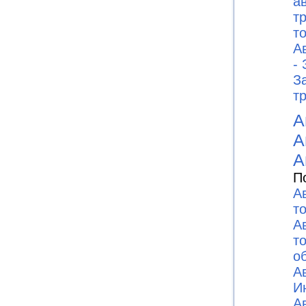
а
т
то
А
-
З
т
А
А
А
П
А
т
А
т
о
А
И
А