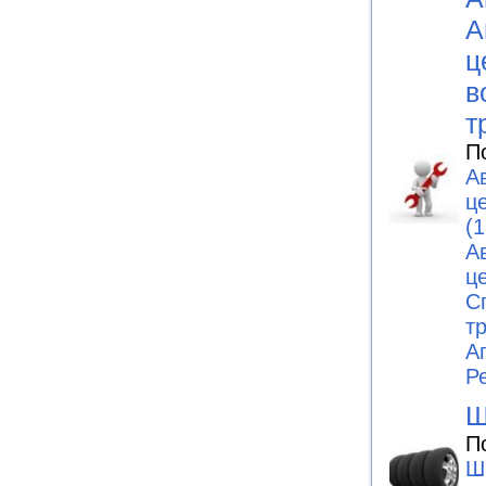
А
ц
в
т
П
А
ц
(1
А
ц
С
т
А
Р
Ш
П
Ш