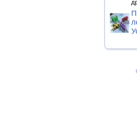
д
П
л
У