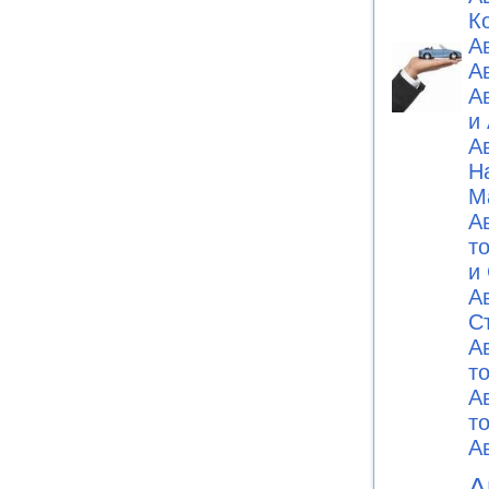
К
А
А
А
и
А
Н
М
А
т
и
А
C
А
т
А
т
А
А