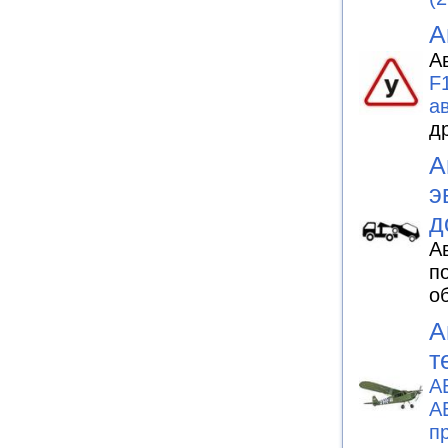
А
А
F
а
д
А
э
д
А
п
о
А
т
А
А
п