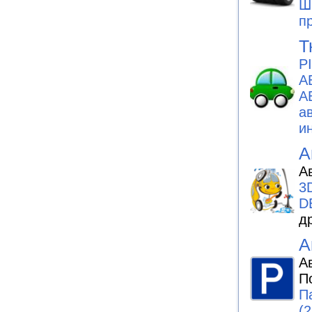
Ш
п
Т
P
А
А
а
и
А
А
3
D
д
А
А
П
П
(2