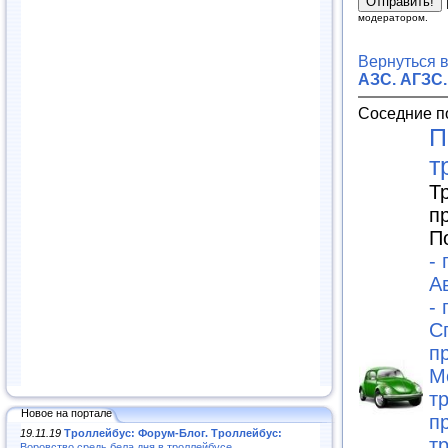
модератором.
Вернуться 
АЗС. АГЗС.
Соседние п
П
т
Т
п
П
-
А
-
С
п
М
т
Новое на портале
п
19.11.19
Троллейбус: Форум-Блог. Троллейбус:
т
Воровство средь бела дня в троллейбусе