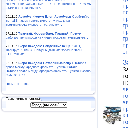
кондуктором!.Здравствуйте. 16.11.19 примерно в 14:20 мы
п
ехали на троллейбусе 3...
п
19.11.19
Автобус: Форум-Блог. Автобусы:
С заботой о
п
детях!.В нашем городе имеется уникальная
т
достопримечательность-театр кукол...
п
27.11.18
Трамвай: Форум-Блог. Трамвай
.Почему
т
работают печки когда на улице плюсовая температура...
п
27.11.18
Бюро находок: Найденные вещи:
Часы,
маршрут 55 или 33.Найдены дамские золотые часы
с
СССРовские...
З
27.11.18
Бюро находок: Потерянные вещи:
Потерял
права международного формата, Туркменистана .
З
Потерял права международного формата, Туркменистана,
т
89375943579 ..
П
Посмотреть все
а
т
Транспортные порталы
а
п
к
т