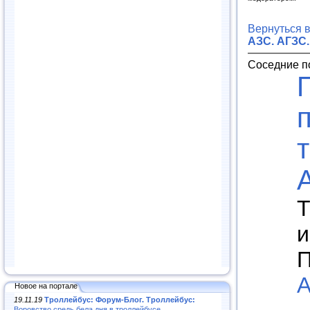
Вернуться 
АЗС. АГЗС.
Соседние п
Т
и
П
А
Новое на портале
19.11.19
Троллейбус: Форум-Блог. Троллейбус:
Воровство средь бела дня в троллейбусе