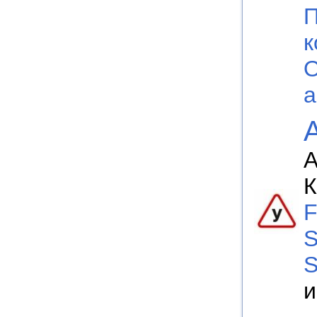
П
к
О
а
А
К
F
S
S
и