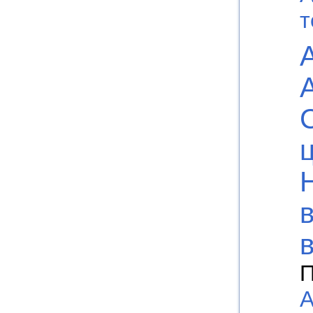
т
П
А