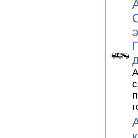
А
с
п
г