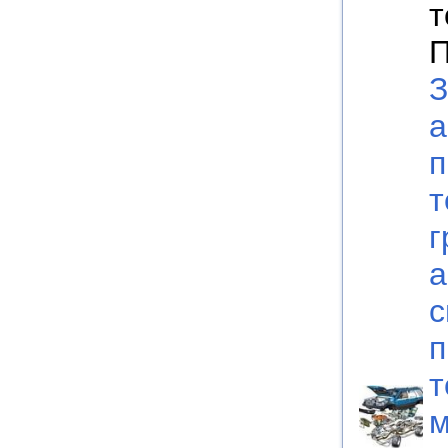
т
П
З
а
п
т
г
а
с
п
т
м