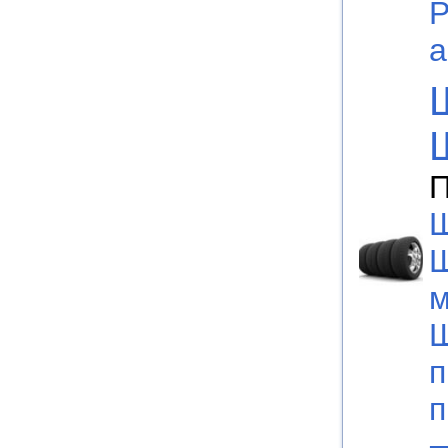
Р
а
П
Ш
м
Ш
п
п