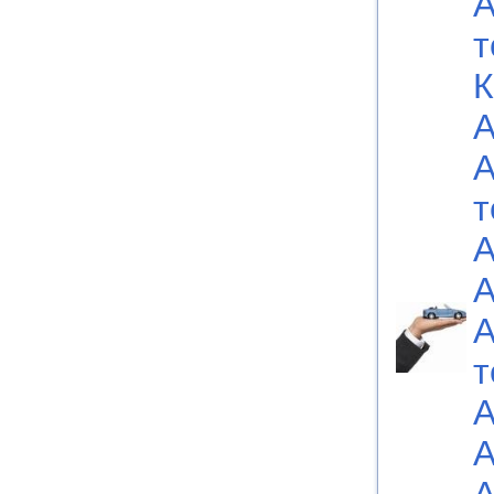
А
т
К
А
А
т
А
А
А
т
А
А