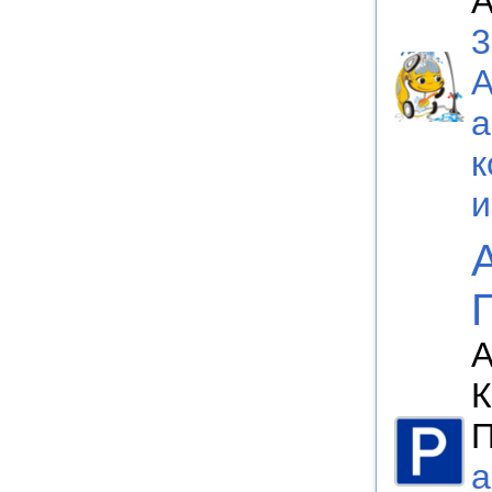
А
3
а
к
А
К
П
а