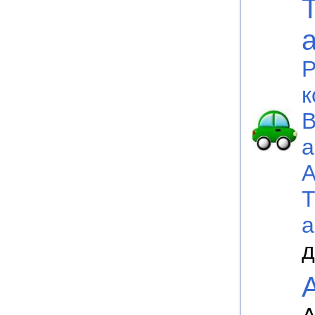
P
к
В
а
а
д