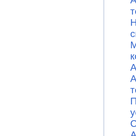
А
т
Н
с
к
А
А
т
П
у
С
А