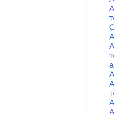
А
т
О
А
А
т
а
А
А
т
А
А