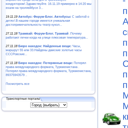
-
кондуктором!.Здравствуйте. 16.11.19 примерно в 14:20 мы
п
ехали на троллейбусе 3...
19.11.19
Автобус: Форум-Блог. Автобусы:
С заботой о
А
детях!.В нашем городе имеется уникальная
достопримечательность-театр кукол...
с
27.11.18
Трамвай: Форум-Блог. Трамвай
.Почему
работают печки когда на улице плюсовая температура...
п
27.11.18
Бюро находок: Найденные вещи:
Часы,
п
маршрут 55 или 33.Найдены дамские золотые часы
СССРовские...
С
27.11.18
Бюро находок: Потерянные вещи:
Потерял
права международного формата, Туркменистана .
п
Потерял права международного формата, Туркменистана,
89375943579 ..
п
Посмотреть все
М
Транспортные порталы
М
к
т