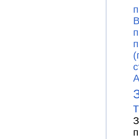
п
В
п
п
(
с
А
З
п