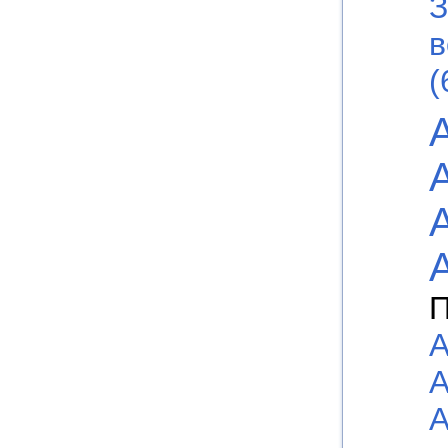
З
в
(
П
А
А
А