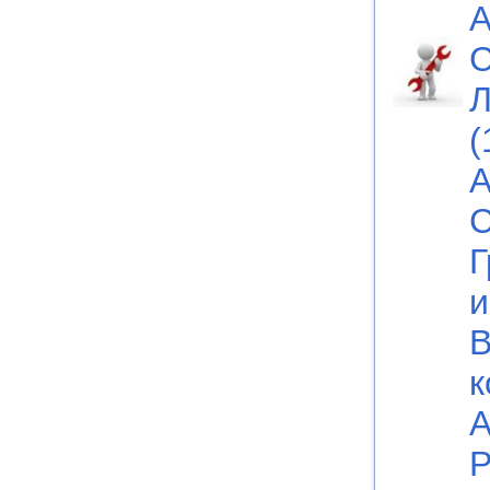
А
С
Л
(
А
С
Г
и
В
к
А
Р