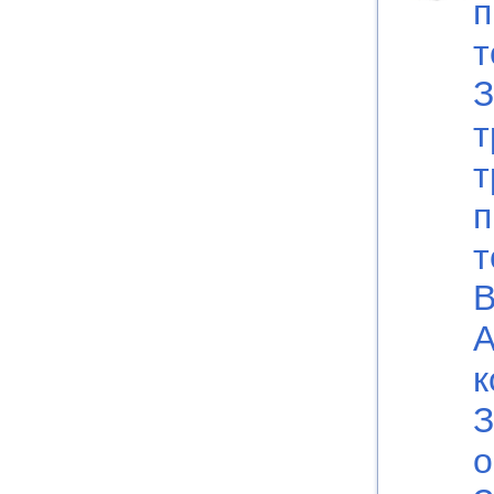
п
т
З
т
т
п
т
В
А
к
З
о