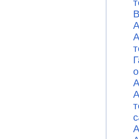
т
В
А
А
т
Г
о
А
А
т
с
А