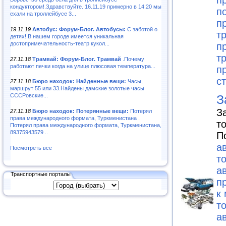
п
кондуктором!.Здравствуйте. 16.11.19 примерно в 14:20 мы
п
ехали на троллейбусе 3...
п
19.11.19
Автобус: Форум-Блог. Автобусы:
С заботой о
т
детях!.В нашем городе имеется уникальная
достопримечательность-театр кукол...
п
т
27.11.18
Трамвай: Форум-Блог. Трамвай
.Почему
работают печки когда на улице плюсовая температура...
п
с
27.11.18
Бюро находок: Найденные вещи:
Часы,
маршрут 55 или 33.Найдены дамские золотые часы
З
СССРовские...
З
27.11.18
Бюро находок: Потерянные вещи:
Потерял
права международного формата, Туркменистана .
т
Потерял права международного формата, Туркменистана,
89375943579 ..
П
а
Посмотреть все
т
а
Транспортные порталы
п
к
т
а