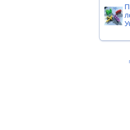
П
л
У