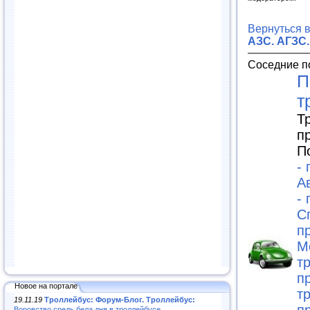
Вернуться 
АЗС. АГЗС.
Соседние п
П
т
Т
п
П
-
А
-
С
п
М
т
п
Новое на портале
т
19.11.19
Троллейбус: Форум-Блог. Троллейбус:
Воровство средь бела дня в троллейбусе