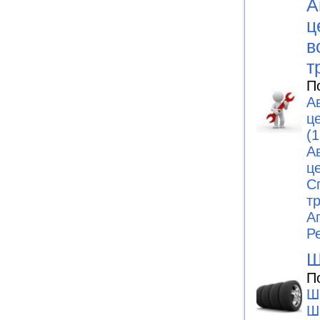
А
ц
в
т
П
А
ц
(1
А
ц
С
т
А
Р
Ш
П
Ш
Ш