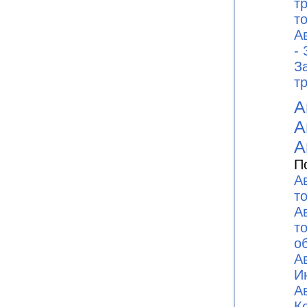
т
то
А
-
З
т
А
А
А
П
А
т
А
т
о
А
И
А
К