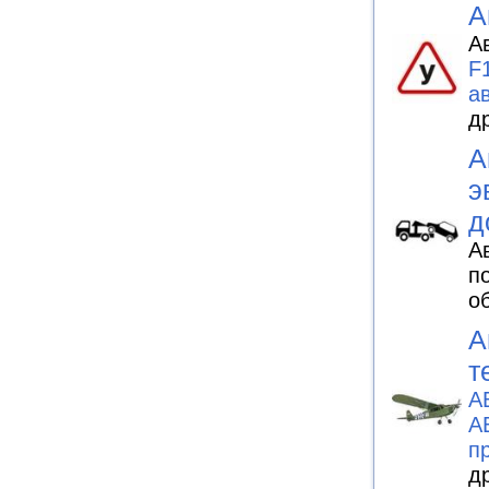
А
А
F
а
д
А
э
д
А
п
о
А
т
А
А
п
д