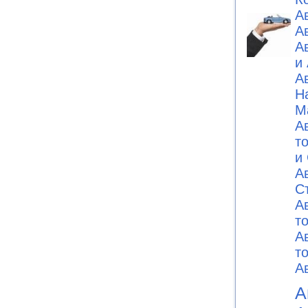
А
А
А
и
А
Н
М
А
т
и
А
C
А
т
А
т
А
А