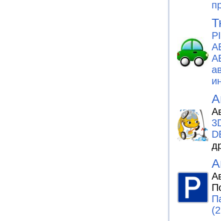
п
Т
P
А
А
а
и
А
А
3
D
д
А
А
П
П
(2