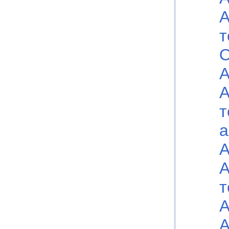
А
т
О
А
А
т
а
А
А
т
А
А