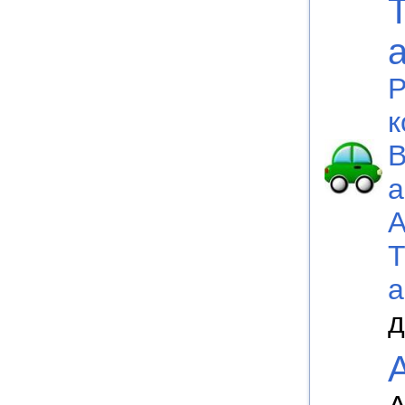
P
к
В
а
а
д