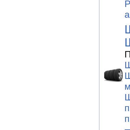
Р
а
П
Ш
м
Ш
п
п