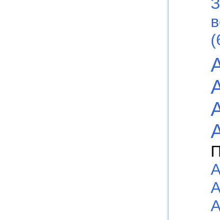
З
в
(
П
А
А
А