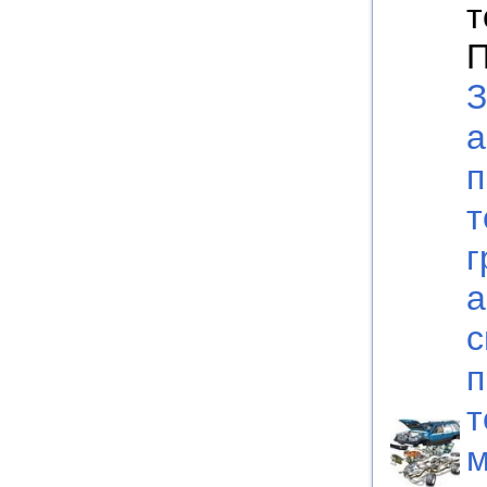
т
П
З
а
п
т
г
а
с
п
т
м