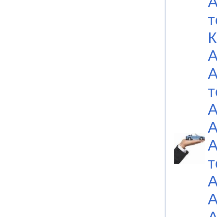
А
т
К
А
А
т
А
А
А
т
А
А