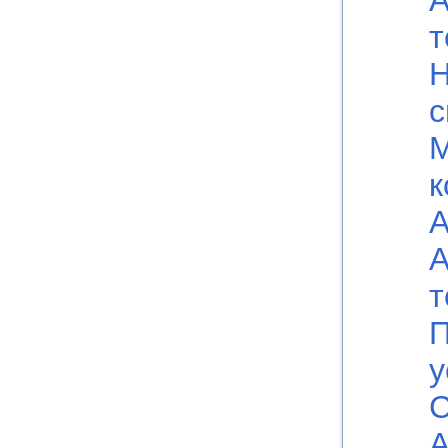
А
т
Н
с
к
А
А
т
П
у
С
А