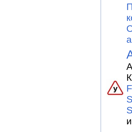
П
к
О
а
А
К
F
S
S
и