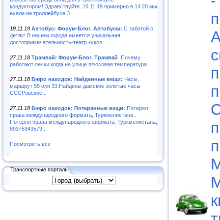
-
кондуктором!.Здравствуйте. 16.11.19 примерно в 14:20 мы
п
ехали на троллейбусе 3...
19.11.19
Автобус: Форум-Блог. Автобусы:
С заботой о
А
детях!.В нашем городе имеется уникальная
достопримечательность-театр кукол...
с
27.11.18
Трамвай: Форум-Блог. Трамвай
.Почему
работают печки когда на улице плюсовая температура...
п
27.11.18
Бюро находок: Найденные вещи:
Часы,
п
маршрут 55 или 33.Найдены дамские золотые часы
СССРовские...
С
27.11.18
Бюро находок: Потерянные вещи:
Потерял
права международного формата, Туркменистана .
п
Потерял права международного формата, Туркменистана,
89375943579 ..
п
Посмотреть все
М
Транспортные порталы
М
к
т