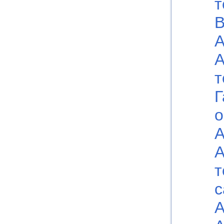
т
В
А
А
т
Г
о
А
А
т
с
А