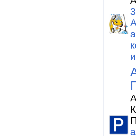
А
3
а
к
А
К
П
а