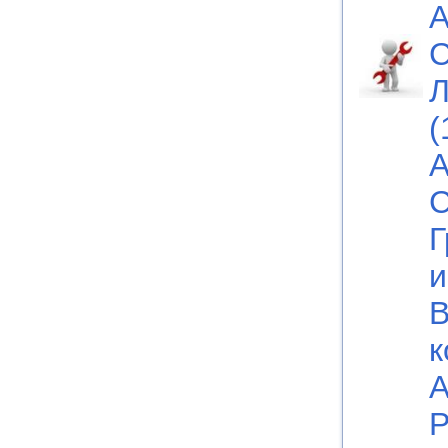
А
С
Л
(
А
С
Г
и
В
к
А
Р