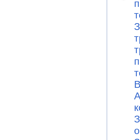
п
т
З
т
т
п
т
В
А
к
З
о