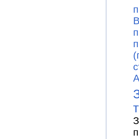
п
В
п
п
(
с
А
З
п