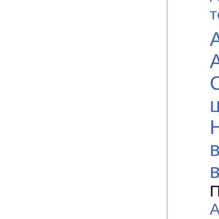
т
П
А