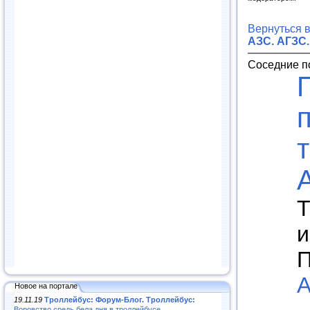
Вернуться 
АЗС. АГЗС.
Соседние п
Т
и
П
А
Новое на портале
19.11.19
Троллейбус: Форум-Блог. Троллейбус:
Воровство средь бела дня в троллейбусе