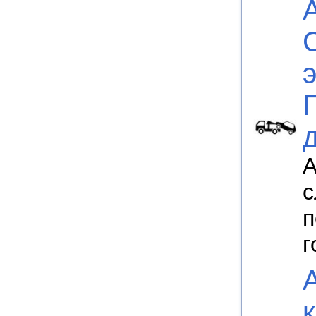
А
с
п
г