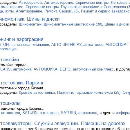
дразделы:
Автосервисы. Автомастерские. Сервисные центры. Легковые а
томастерские. Сервисные центры. Грузовые автомобили и Спецтехника (3
а, яхты. Агентирование. Ремонт. Сервис. (5)
,
Ремонт и сервис авиатранс
номонтаж. Шины и диски
дразделы:
Шиномонтаж. Шиномонтажные мастерские (39)
,
Шины и диски 
нинг и аэрография
STON, тюнинговая компания
,
АВТО-ВИНИЛ.РУ, автоателье
,
АВТОСПОРТ-Т
формация
.
томойки
томойки города
...
.CARS, автомойка
,
AVTOМОЙКА
,
DEPO, автомоечный комплекс
, и друг
тостоянки. Паркинг
тостоянки города Казани
...
дразделы:
Крытые автостоянки. Паркинги. Гаражные комплексы (29)
,
Отк
втошколы
тошколы города Казани
...
, автошкола
,
SATURN, автошкола
,
SATURN, автошкола
, и другая
информ
тоэвакуаторы. Службы эвакуации. Помощь на дорогах
тоэвакуаторы, службы эвакуации, помощь на дорогах в городе и области