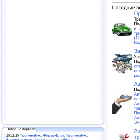
Соседние п
Пр
Тр
По
и п
тр
(12
Во
За
За
По
сп
ав
ко
Ав
По
Ав
са
Ав
тов
Пр
Ав
Эл
Новое на портале
Ав
19.11.19
Троллейбус: Форум-Блог. Троллейбус:
тр
Воровство средь бела дня в троллейбусе