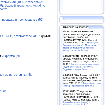
втомобили (180)
,
Автосервисы.
9)
,
Водный транспорт: корабли,
порта
.
- продажа и производство (52)
.
Общение на портале
Хочется узнать контакты
вышестоящих над водителями
ЮНИНГ, автомастерская
, и другая
автобусов, особенно
надмрашрутом 123..
Раиля 30
сентября 2019, 09:22 //
Маршруты
"Маршрутное такси" - Маршруты
движения маршрутных такси и
автобусов города Казани
ая
информация
.
Здравствуйте, сколько стоит
аренда лодки на 5-6 человек?
на час...
Булат 01 августа 2019,
14:10 //
Аренда водного транспорта.
Лодочные станции. Яхт-клубы -
Лодочная станция "Маяк"
рытые автостоянки (5)
.
Зашла в трам 5 19.07.18 в 8:57,
заплатила за проезд, но мне
дали помятую бумажку..
Лили 19
июля 2019, 10:00 //
Трамвайные депо
(парки) - Трамвайное депо № 1
ация
.
22.05.2019. Сегодня ехал в
трамвае и был поражен
наглостью кондуктора, у него
пачка..
Игорь 22 мая 2019, 22:47 //
Трамвайные депо (парки) -
...
Трамвайное депо № 1