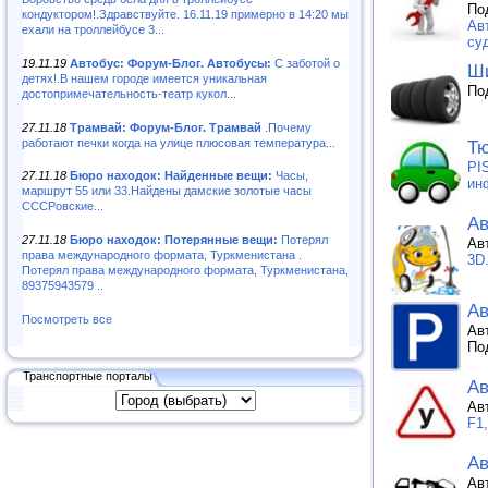
По
кондуктором!.Здравствуйте. 16.11.19 примерно в 14:20 мы
Ав
ехали на троллейбусе 3...
суд
19.11.19
Автобус: Форум-Блог. Автобусы:
С заботой о
Ши
детях!.В нашем городе имеется уникальная
По
достопримечательность-театр кукол...
27.11.18
Трамвай: Форум-Блог. Трамвай
.Почему
работают печки когда на улице плюсовая температура...
Тю
PI
27.11.18
Бюро находок: Найденные вещи:
Часы,
ин
маршрут 55 или 33.Найдены дамские золотые часы
СССРовские...
Ав
27.11.18
Бюро находок: Потерянные вещи:
Потерял
Ав
права международного формата, Туркменистана .
3D
Потерял права международного формата, Туркменистана,
89375943579 ..
Ав
Посмотреть все
Ав
По
Транспортные порталы
А
Ав
F1
Ав
Ав