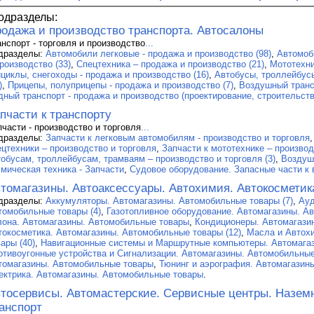
одразделы:
одажа и производство транспорта. Автосалоны
анспорт - торговля и производство
...
дразделы:
Автомобили легковые - продажа и производство (98)
,
Автомоб
роизводство (33)
,
Спецтехника – продажа и производство (21)
,
Мототехни
ициклы, снегоходы - продажа и производство (16)
,
Автобусы, троллейбусы
)
,
Прицепы, полуприцепы - продажа и производство (7)
,
Воздушный трансп
дный транспорт - продажа и производство (проектирование, строительство
пчасти к транспорту
пчасти - производство и торговля
...
дразделы:
Запчасти к легковым автомобилям - производство и торговля
ецтехники – производство и торговля
,
Запчасти к мототехнике – производ
тобусам, троллейбусам, трамваям – производство и торговля (3)
,
Воздуш
смическая техника - Запчасти
,
Судовое оборудование. Запасные части к 
томагазины. Автоаксессуары. Автохимия. Автокосметик
дразделы:
Аккумуляторы. Автомагазины. Автомобильные товары (7)
,
Ауд
томобильные товары (4)
,
Газотопливное оборудование. Автомагазины. Ав
лона. Автомагазины. Автомобильные товары
,
Кондиционеры. Автомагази
токосметика. Автомагазины. Автомобильные товары (12)
,
Масла и Автох
ары (40)
,
Навигационные системы и Маршрутные компьютеры. Автомага
отивоугонные устройства и Сигнализации. Автомагазины. Автомобильные
томагазины. Автомобильные товары
,
Тюнинг и аэрография. Автомагазин
ектрика. Автомагазины. Автомобильные товары
.
тосервисы. Автомастерские. Сервисные центры. Назем
анспорт