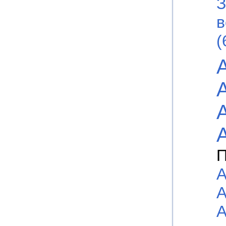
З
в
(
П
А
А
А