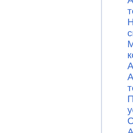
А
т
Н
с
к
А
А
т
П
у
С
А