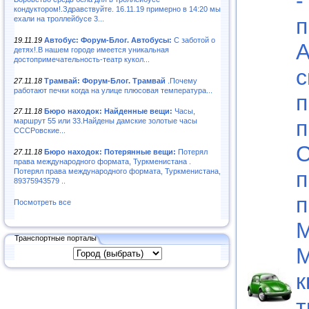
-
кондуктором!.Здравствуйте. 16.11.19 примерно в 14:20 мы
п
ехали на троллейбусе 3...
19.11.19
Автобус: Форум-Блог. Автобусы:
С заботой о
А
детях!.В нашем городе имеется уникальная
достопримечательность-театр кукол...
с
27.11.18
Трамвай: Форум-Блог. Трамвай
.Почему
работают печки когда на улице плюсовая температура...
п
27.11.18
Бюро находок: Найденные вещи:
Часы,
п
маршрут 55 или 33.Найдены дамские золотые часы
СССРовские...
С
27.11.18
Бюро находок: Потерянные вещи:
Потерял
права международного формата, Туркменистана .
п
Потерял права международного формата, Туркменистана,
89375943579 ..
п
Посмотреть все
М
Транспортные порталы
М
к
т