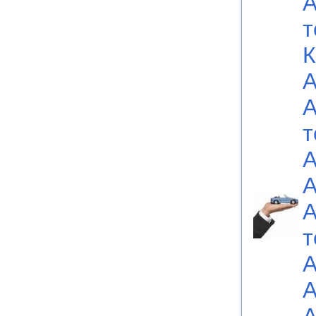
А
т
К
А
А
т
А
А
А
т
А
А