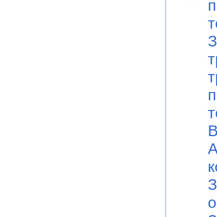
п
т
З
т
т
п
т
В
А
к
З
о