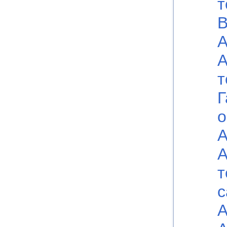
т
В
А
А
т
Г
о
А
А
т
с
А