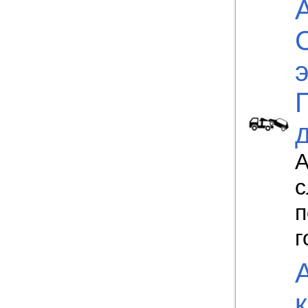
А
с
п
г