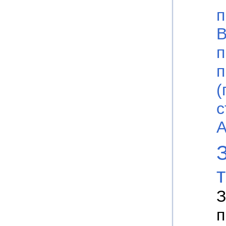
п
В
п
п
(
с
А
З
п