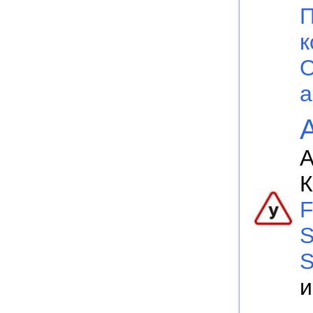
П
к
О
а
А
К
F
S
S
и