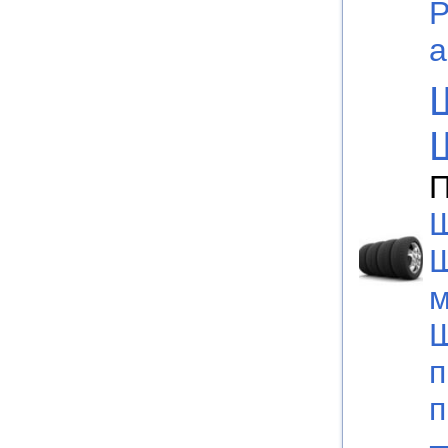
Р
а
П
Ш
м
Ш
п
п