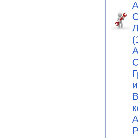
А
С
Л
(
А
С
Г
и
В
к
А
Р