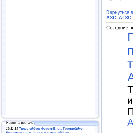
Вернуться 
АЗС. АГЗС.
Соседние п
Т
и
П
А
Новое на портале
19.11.19
Троллейбус: Форум-Блог. Троллейбус:
Воровство средь бела дня в троллейбусе