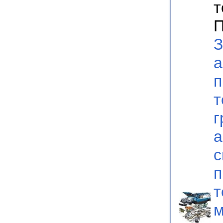
т
П
З
а
п
т
г
а
с
п
т
м