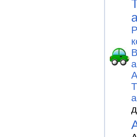
P
к
В
а
а
д