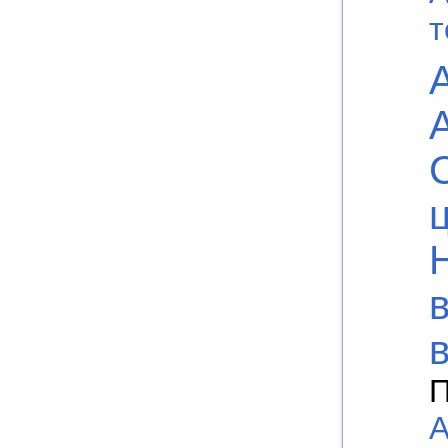
т
П
А