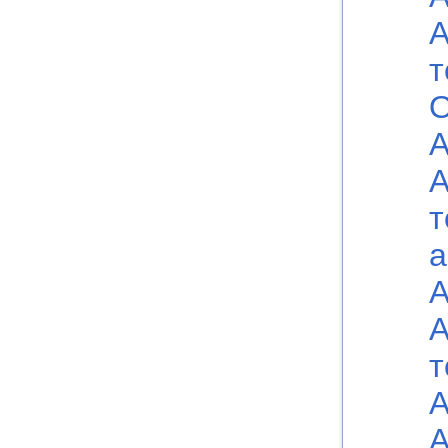
А
т
О
А
А
т
а
А
А
т
А
А