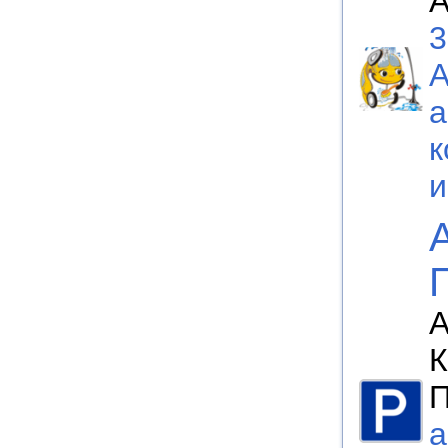
А
3
а
к
А
К
П
а