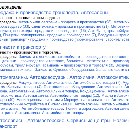
одразделы:
одажа и производство транспорта. Автосалоны
анспорт - торговля и производство
...
дразделы:
Автомобили легковые - продажа и производство (98)
,
Автомоб
роизводство (33)
,
Спецтехника – продажа и производство (21)
,
Мототехни
ициклы, снегоходы - продажа и производство (16)
,
Автобусы, троллейбусы
)
,
Прицепы, полуприцепы - продажа и производство (7)
,
Воздушный трансп
дный транспорт - продажа и производство (проектирование, строительство
пчасти к транспорту
пчасти - производство и торговля
...
дразделы:
Запчасти к легковым автомобилям - производство и торговля
ецтехники – производство и торговля
,
Запчасти к мототехнике – производ
тобусам, троллейбусам, трамваям – производство и торговля (3)
,
Воздуш
смическая техника - Запчасти
,
Судовое оборудование. Запасные части к 
томагазины. Автоаксессуары. Автохимия. Автокосметик
дразделы:
Аккумуляторы. Автомагазины. Автомобильные товары (7)
,
Ауд
томобильные товары (4)
,
Газотопливное оборудование. Автомагазины. Ав
лона. Автомагазины. Автомобильные товары
,
Кондиционеры. Автомагази
токосметика. Автомагазины. Автомобильные товары (12)
,
Масла и Автох
ары (40)
,
Навигационные системы и Маршрутные компьютеры. Автомага
отивоугонные устройства и Сигнализации. Автомагазины. Автомобильные
томагазины. Автомобильные товары
,
Тюнинг и аэрография. Автомагазин
ектрика. Автомагазины. Автомобильные товары
.
тосервисы. Автомастерские. Сервисные центры. Назем
анспорт