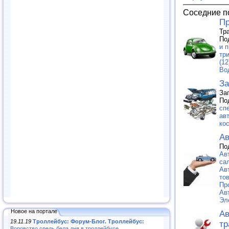
Соседние п
Пр
Тр
По
и п
тр
(12
Во
За
За
По
сп
ав
ко
Ав
По
Ав
са
Ав
тов
Пр
Ав
Эл
Новое на портале
Ав
19.11.19
Троллейбус: Форум-Блог. Троллейбус:
тр
Воровство средь бела дня в троллейбусе