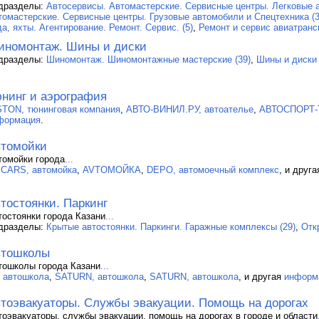
дразделы:
Автосервисы. Автомастерские. Сервисные центры. Легковые а
томастерские. Сервисные центры. Грузовые автомобили и Спецтехника (3
а, яхты. Агентирование. Ремонт. Сервис. (5)
,
Ремонт и сервис авиатранс
номонтаж. Шины и диски
дразделы:
Шиномонтаж. Шиномонтажные мастерские (39)
,
Шины и диски 
нинг и аэрография
STON, тюнинговая компания
,
АВТО-ВИНИЛ.РУ, автоателье
,
АВТОСПОРТ-Т
формация
.
томойки
томойки города
...
.CARS, автомойка
,
AVTOМОЙКА
,
DEPO, автомоечный комплекс
, и друг
тостоянки. Паркинг
тостоянки города Казани
...
дразделы:
Крытые автостоянки. Паркинги. Гаражные комплексы (29)
,
Отк
втошколы
тошколы города Казани
...
, автошкола
,
SATURN, автошкола
,
SATURN, автошкола
, и другая
информ
тоэвакуаторы. Службы эвакуации. Помощь на дорогах
тоэвакуаторы, службы эвакуации, помощь на дорогах в городе и области