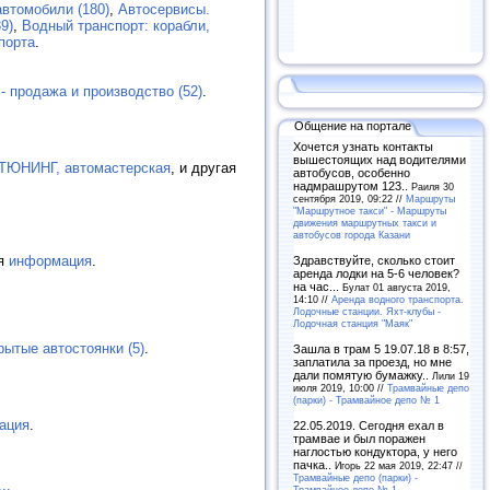
втомобили (180)
,
Автосервисы.
9)
,
Водный транспорт: корабли,
порта
.
- продажа и производство (52)
.
Общение на портале
Хочется узнать контакты
вышестоящих над водителями
ЮНИНГ, автомастерская
, и другая
автобусов, особенно
надмрашрутом 123..
Раиля 30
сентября 2019, 09:22 //
Маршруты
"Маршрутное такси" - Маршруты
движения маршрутных такси и
автобусов города Казани
ая
информация
.
Здравствуйте, сколько стоит
аренда лодки на 5-6 человек?
на час...
Булат 01 августа 2019,
14:10 //
Аренда водного транспорта.
Лодочные станции. Яхт-клубы -
Лодочная станция "Маяк"
рытые автостоянки (5)
.
Зашла в трам 5 19.07.18 в 8:57,
заплатила за проезд, но мне
дали помятую бумажку..
Лили 19
июля 2019, 10:00 //
Трамвайные депо
(парки) - Трамвайное депо № 1
ация
.
22.05.2019. Сегодня ехал в
трамвае и был поражен
наглостью кондуктора, у него
пачка..
Игорь 22 мая 2019, 22:47 //
Трамвайные депо (парки) -
...
Трамвайное депо № 1