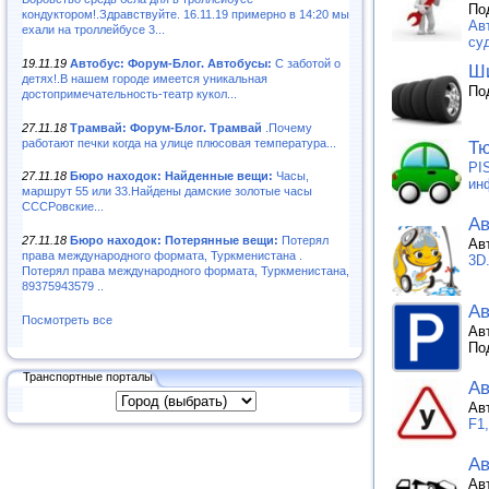
По
кондуктором!.Здравствуйте. 16.11.19 примерно в 14:20 мы
Ав
ехали на троллейбусе 3...
суд
19.11.19
Автобус: Форум-Блог. Автобусы:
С заботой о
Ши
детях!.В нашем городе имеется уникальная
По
достопримечательность-театр кукол...
27.11.18
Трамвай: Форум-Блог. Трамвай
.Почему
работают печки когда на улице плюсовая температура...
Тю
PI
27.11.18
Бюро находок: Найденные вещи:
Часы,
ин
маршрут 55 или 33.Найдены дамские золотые часы
СССРовские...
Ав
27.11.18
Бюро находок: Потерянные вещи:
Потерял
Ав
права международного формата, Туркменистана .
3D
Потерял права международного формата, Туркменистана,
89375943579 ..
Ав
Посмотреть все
Ав
По
Транспортные порталы
А
Ав
F1
Ав
Ав