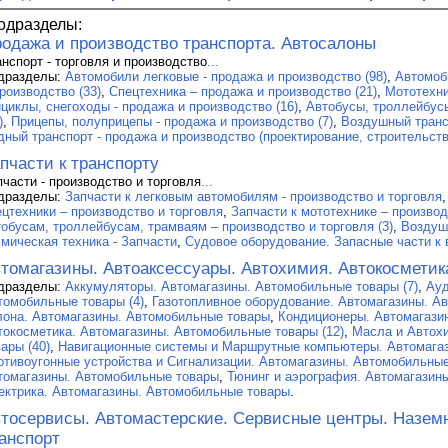
одразделы:
одажа и производство транспорта. Автосалоны
анспорт - торговля и производство
...
дразделы:
Автомобили легковые - продажа и производство (98)
,
Автомоб
роизводство (33)
,
Спецтехника – продажа и производство (21)
,
Мототехни
ициклы, снегоходы - продажа и производство (16)
,
Автобусы, троллейбусы
)
,
Прицепы, полуприцепы - продажа и производство (7)
,
Воздушный трансп
дный транспорт - продажа и производство (проектирование, строительство
пчасти к транспорту
пчасти - производство и торговля
...
дразделы:
Запчасти к легковым автомобилям - производство и торговля
ецтехники – производство и торговля
,
Запчасти к мототехнике – производ
тобусам, троллейбусам, трамваям – производство и торговля (3)
,
Воздуш
смическая техника - Запчасти
,
Судовое оборудование. Запасные части к 
томагазины. Автоаксессуары. Автохимия. Автокосметик
дразделы:
Аккумуляторы. Автомагазины. Автомобильные товары (7)
,
Ауд
томобильные товары (4)
,
Газотопливное оборудование. Автомагазины. Ав
лона. Автомагазины. Автомобильные товары
,
Кондиционеры. Автомагази
токосметика. Автомагазины. Автомобильные товары (12)
,
Масла и Автох
ары (40)
,
Навигационные системы и Маршрутные компьютеры. Автомага
отивоугонные устройства и Сигнализации. Автомагазины. Автомобильные
томагазины. Автомобильные товары
,
Тюнинг и аэрография. Автомагазин
ектрика. Автомагазины. Автомобильные товары
.
тосервисы. Автомастерские. Сервисные центры. Назем
анспорт