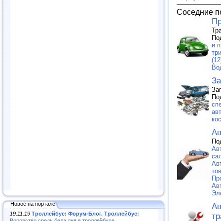
Соседние п
Пр
Тр
По
и п
тр
(12
Во
За
За
По
сп
ав
ко
Ав
По
Ав
са
Ав
тов
Пр
Ав
Эл
Новое на портале
Ав
19.11.19
Троллейбус: Форум-Блог. Троллейбус:
тр
Воровство средь бела дня в троллейбусе