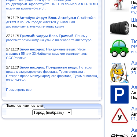
По
кондуктором!.Здравствуйте. 16.11.19 примерно в 14:20 мы
Ав
ехали на троллейбусе 3...
суд
19.11.19
Автобус: Форум-Блог. Автобусы:
С заботой о
Ши
детях!.В нашем городе имеется уникальная
По
достопримечательность-театр кукол...
27.11.18
Трамвай: Форум-Блог. Трамвай
.Почему
работают печки когда на улице плюсовая температура...
Тю
PI
27.11.18
Бюро находок: Найденные вещи:
Часы,
ин
маршрут 55 или 33.Найдены дамские золотые часы
СССРовские...
Ав
27.11.18
Бюро находок: Потерянные вещи:
Потерял
Ав
права международного формата, Туркменистана .
3D
Потерял права международного формата, Туркменистана,
89375943579 ..
Ав
Посмотреть все
Ав
По
Транспортные порталы
А
Ав
F1
Ав
Ав