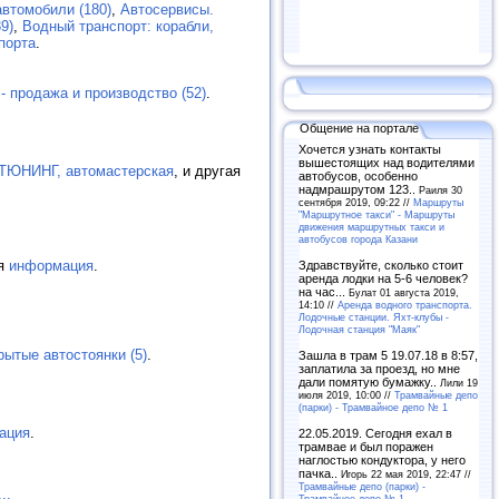
втомобили (180)
,
Автосервисы.
9)
,
Водный транспорт: корабли,
порта
.
- продажа и производство (52)
.
Общение на портале
Хочется узнать контакты
вышестоящих над водителями
ЮНИНГ, автомастерская
, и другая
автобусов, особенно
надмрашрутом 123..
Раиля 30
сентября 2019, 09:22 //
Маршруты
"Маршрутное такси" - Маршруты
движения маршрутных такси и
автобусов города Казани
ая
информация
.
Здравствуйте, сколько стоит
аренда лодки на 5-6 человек?
на час...
Булат 01 августа 2019,
14:10 //
Аренда водного транспорта.
Лодочные станции. Яхт-клубы -
Лодочная станция "Маяк"
рытые автостоянки (5)
.
Зашла в трам 5 19.07.18 в 8:57,
заплатила за проезд, но мне
дали помятую бумажку..
Лили 19
июля 2019, 10:00 //
Трамвайные депо
(парки) - Трамвайное депо № 1
ация
.
22.05.2019. Сегодня ехал в
трамвае и был поражен
наглостью кондуктора, у него
пачка..
Игорь 22 мая 2019, 22:47 //
Трамвайные депо (парки) -
...
Трамвайное депо № 1