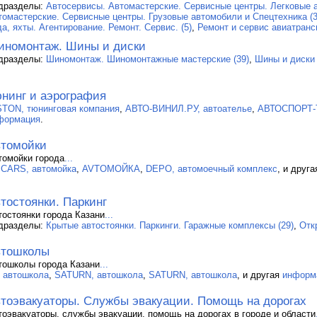
дразделы:
Автосервисы. Автомастерские. Сервисные центры. Легковые а
томастерские. Сервисные центры. Грузовые автомобили и Спецтехника (3
а, яхты. Агентирование. Ремонт. Сервис. (5)
,
Ремонт и сервис авиатранс
номонтаж. Шины и диски
дразделы:
Шиномонтаж. Шиномонтажные мастерские (39)
,
Шины и диски 
нинг и аэрография
STON, тюнинговая компания
,
АВТО-ВИНИЛ.РУ, автоателье
,
АВТОСПОРТ-Т
формация
.
томойки
томойки города
...
.CARS, автомойка
,
AVTOМОЙКА
,
DEPO, автомоечный комплекс
, и друг
тостоянки. Паркинг
тостоянки города Казани
...
дразделы:
Крытые автостоянки. Паркинги. Гаражные комплексы (29)
,
Отк
втошколы
тошколы города Казани
...
, автошкола
,
SATURN, автошкола
,
SATURN, автошкола
, и другая
информ
тоэвакуаторы. Службы эвакуации. Помощь на дорогах
тоэвакуаторы, службы эвакуации, помощь на дорогах в городе и области