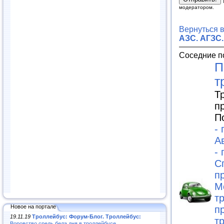
модератором.
Вернуться 
АЗС. АГЗС.
Соседние п
П
т
Т
п
П
-
А
-
С
п
М
т
Новое на портале
п
19.11.19
Троллейбус: Форум-Блог. Троллейбус:
т
Воровство средь бела дня в троллейбусе