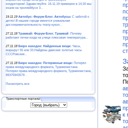
п
кондуктором!.Здравствуйте. 16.11.19 примерно в 14:20 мы
ехали на троллейбусе 3...
п
19.11.19
Автобус: Форум-Блог. Автобусы:
С заботой о
п
детях!.В нашем городе имеется уникальная
т
достопримечательность-театр кукол...
п
27.11.18
Трамвай: Форум-Блог. Трамвай
.Почему
т
работают печки когда на улице плюсовая температура...
п
27.11.18
Бюро находок: Найденные вещи:
Часы,
с
маршрут 55 или 33.Найдены дамские золотые часы
СССРовские...
З
27.11.18
Бюро находок: Потерянные вещи:
Потерял
права международного формата, Туркменистана .
З
Потерял права международного формата, Туркменистана,
т
89375943579 ..
П
Посмотреть все
а
т
Транспортные порталы
а
п
к
т
а