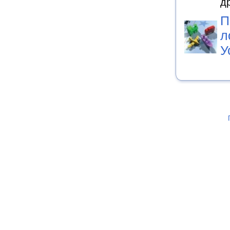
д
П
л
У