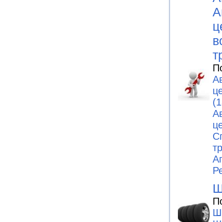
А
ц
в
т
П
А
ц
(1
А
ц
С
т
А
Р
Ш
П
Ш