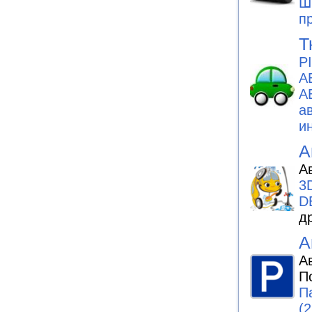
Ш
п
Т
P
А
А
а
и
А
А
3
D
д
А
А
П
П
(2