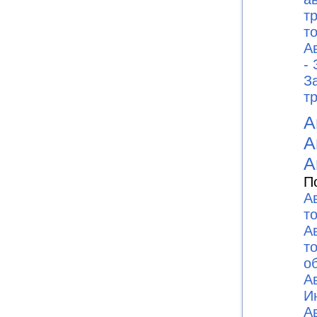
т
то
А
-
З
т
А
А
А
П
А
т
А
т
о
А
И
А