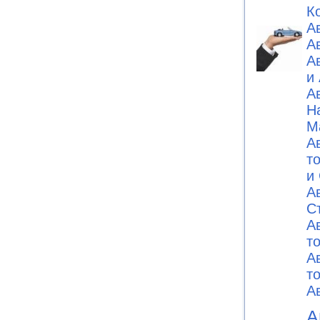
К
А
А
А
и
А
Н
М
А
т
и
А
C
А
т
А
т
А
А