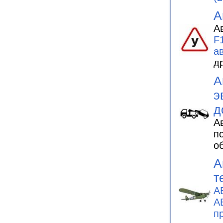
А
А
F
а
д
А
э
д
А
п
о
А
т
А
А
п