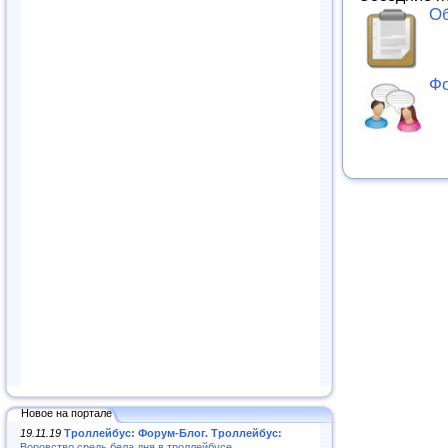
Об
Фо
Новое на портале
19.11.19
Троллейбус: Форум-Блог. Троллейбус:
Воровство средь бела дня в троллейбусе