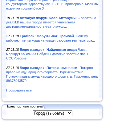
кондуктором!.Здравствуйте. 16.11.19 примерно в 14:20 мы
ехали на троллейбусе 3...
19.11.19
Автобус: Форум-Блог. Автобусы:
С заботой о
детях!.В нашем городе имеется уникальная
достопримечательность-театр кукол...
27.11.18
Трамвай: Форум-Блог. Трамвай
.Почему
работают печки когда на улице плюсовая температура...
27.11.18
Бюро находок: Найденные вещи:
Часы,
маршрут 55 или 33.Найдены дамские золотые часы
СССРовские...
27.11.18
Бюро находок: Потерянные вещи:
Потерял
права международного формата, Туркменистана .
Потерял права международного формата, Туркменистана,
89375943579 ..
Посмотреть все
Транспортные порталы