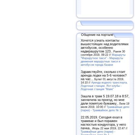
Общение на портале
Хочется узнать контакты
вышестоящих над водителями
автобусов, особенно
надмрашрутом 123..
Раиля 30
сентября 2019, 09:22 //
Маршруты
"Маршрутное такси" - Маршруты
движения маршрутных такси и
автобусов города Казани
Здравствуйте, сколько стоит
аренда лодки на 5-6 человек?
на час...
Булат 01 августа 2019,
14:10 //
Аренда водного транспорта.
Лодочные станции. Яхт-клубы -
Лодочная станция "Маяк"
Зашла в трам 5 19.07.18 в 8:57,
заплатила за проезд, но мне
дали помятую бумажку..
Лили 19
июля 2019, 10:00 //
Трамвайные депо
(парки) - Трамвайное депо № 1
22.05.2019. Сегодня ехал в
трамвае и был поражен
наглостью кондуктора, у него
пачка..
Игорь 22 мая 2019, 22:47 //
Трамвайные депо (парки) -
Трамвайное депо № 1