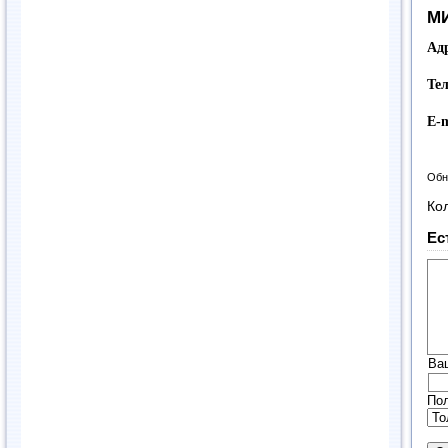
МИ
Ад
Те
E-
Обн
Ко
Ес
Ва
Пол