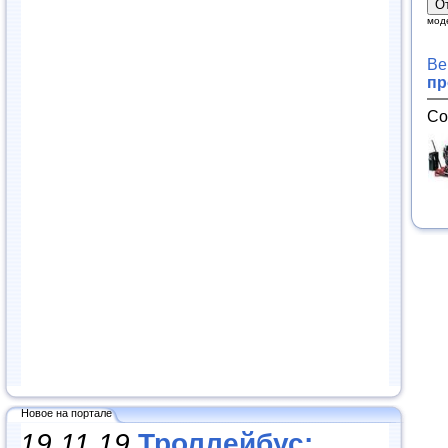
мод
Ве
пр
Со
Новое на портале
19.11.19
Троллейбус: