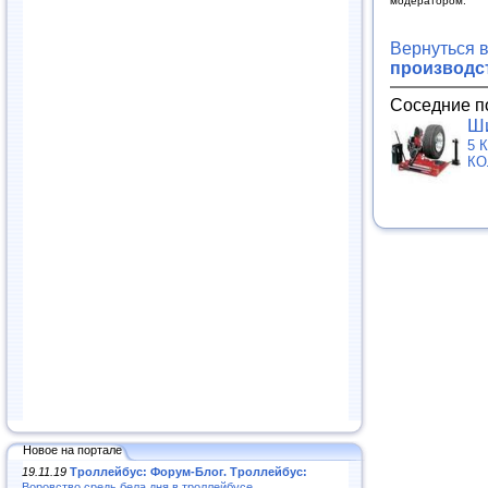
модератором.
Вернуться 
производс
Соседние п
Ши
5 
КО
Новое на портале
19.11.19
Троллейбус: Форум-Блог. Троллейбус:
Воровство средь бела дня в троллейбусе