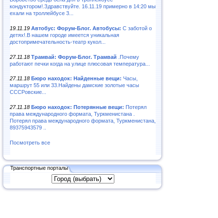
кондуктором!.Здравствуйте. 16.11.19 примерно в 14:20 мы
ехали на троллейбусе 3...
19.11.19
Автобус: Форум-Блог. Автобусы:
С заботой о
детях!.В нашем городе имеется уникальная
достопримечательность-театр кукол...
27.11.18
Трамвай: Форум-Блог. Трамвай
.Почему
работают печки когда на улице плюсовая температура...
27.11.18
Бюро находок: Найденные вещи:
Часы,
маршрут 55 или 33.Найдены дамские золотые часы
СССРовские...
27.11.18
Бюро находок: Потерянные вещи:
Потерял
права международного формата, Туркменистана .
Потерял права международного формата, Туркменистана,
89375943579 ..
Посмотреть все
Транспортные порталы