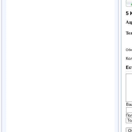
5 
Ад
Те
Обн
Ко
Ес
Ва
Пол