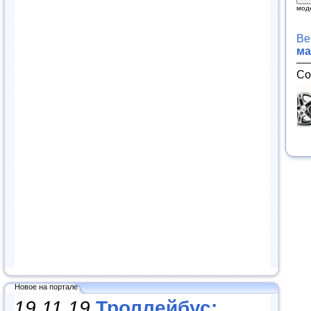
мод
Ве
ма
Со
Новое на портале
19.11.19
Троллейбус: