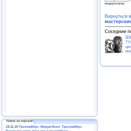
модератором.
Вернуться 
мастерски
Соседние п
Ши
TY
це
ин
Новое на портале
19.11.19
Троллейбус: Форум-Блог. Троллейбус:
Воровство средь бела дня в троллейбусе