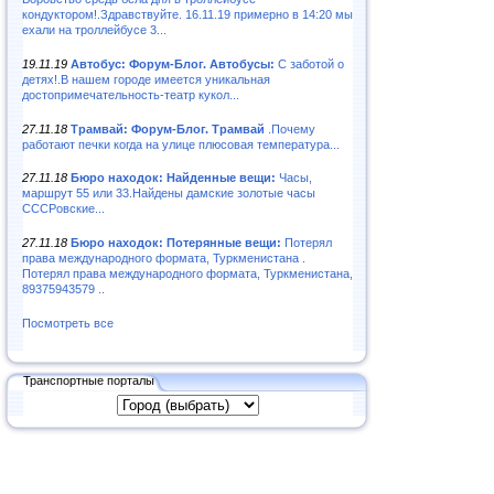
кондуктором!.Здравствуйте. 16.11.19 примерно в 14:20 мы
ехали на троллейбусе 3...
19.11.19
Автобус: Форум-Блог. Автобусы:
С заботой о
детях!.В нашем городе имеется уникальная
достопримечательность-театр кукол...
27.11.18
Трамвай: Форум-Блог. Трамвай
.Почему
работают печки когда на улице плюсовая температура...
27.11.18
Бюро находок: Найденные вещи:
Часы,
маршрут 55 или 33.Найдены дамские золотые часы
СССРовские...
27.11.18
Бюро находок: Потерянные вещи:
Потерял
права международного формата, Туркменистана .
Потерял права международного формата, Туркменистана,
89375943579 ..
Посмотреть все
Транспортные порталы