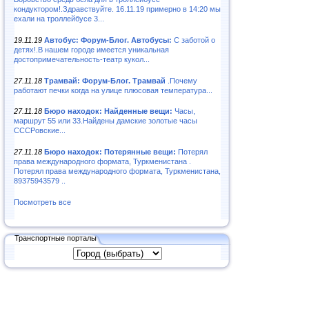
кондуктором!.Здравствуйте. 16.11.19 примерно в 14:20 мы
ехали на троллейбусе 3...
19.11.19
Автобус: Форум-Блог. Автобусы:
С заботой о
детях!.В нашем городе имеется уникальная
достопримечательность-театр кукол...
27.11.18
Трамвай: Форум-Блог. Трамвай
.Почему
работают печки когда на улице плюсовая температура...
27.11.18
Бюро находок: Найденные вещи:
Часы,
маршрут 55 или 33.Найдены дамские золотые часы
СССРовские...
27.11.18
Бюро находок: Потерянные вещи:
Потерял
права международного формата, Туркменистана .
Потерял права международного формата, Туркменистана,
89375943579 ..
Посмотреть все
Транспортные порталы