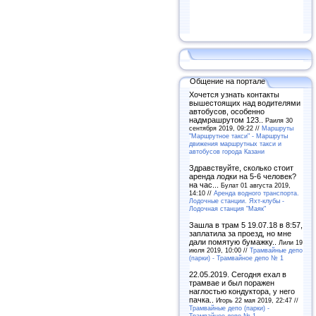
Общение на портале
Хочется узнать контакты
вышестоящих над водителями
автобусов, особенно
надмрашрутом 123..
Раиля 30
сентября 2019, 09:22 //
Маршруты
"Маршрутное такси" - Маршруты
движения маршрутных такси и
автобусов города Казани
Здравствуйте, сколько стоит
аренда лодки на 5-6 человек?
на час...
Булат 01 августа 2019,
14:10 //
Аренда водного транспорта.
Лодочные станции. Яхт-клубы -
Лодочная станция "Маяк"
Зашла в трам 5 19.07.18 в 8:57,
заплатила за проезд, но мне
дали помятую бумажку..
Лили 19
июля 2019, 10:00 //
Трамвайные депо
(парки) - Трамвайное депо № 1
22.05.2019. Сегодня ехал в
трамвае и был поражен
наглостью кондуктора, у него
пачка..
Игорь 22 мая 2019, 22:47 //
Трамвайные депо (парки) -
Трамвайное депо № 1