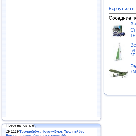
Вернуться в
Соседние п
Ав
Сп
TR
Во
БЧ
ЗЕ
Ре
КМ
Новое на портале
19.11.19
Троллейбус: Форум-Блог. Троллейбус:
Воровство средь бела дня в троллейбусе