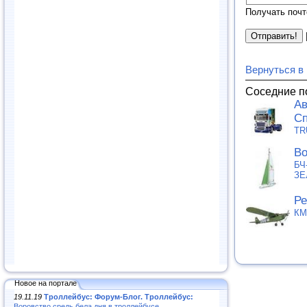
Получать почт
Вернуться в
Соседние п
Ав
Сп
TR
Во
БЧ
ЗЕ
Ре
КМ
Новое на портале
19.11.19
Троллейбус: Форум-Блог. Троллейбус:
Воровство средь бела дня в троллейбусе