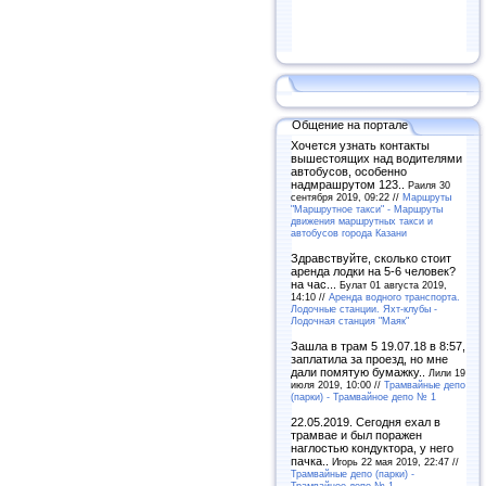
Общение на портале
Хочется узнать контакты
вышестоящих над водителями
автобусов, особенно
надмрашрутом 123..
Раиля 30
сентября 2019, 09:22 //
Маршруты
"Маршрутное такси" - Маршруты
движения маршрутных такси и
автобусов города Казани
Здравствуйте, сколько стоит
аренда лодки на 5-6 человек?
на час...
Булат 01 августа 2019,
14:10 //
Аренда водного транспорта.
Лодочные станции. Яхт-клубы -
Лодочная станция "Маяк"
Зашла в трам 5 19.07.18 в 8:57,
заплатила за проезд, но мне
дали помятую бумажку..
Лили 19
июля 2019, 10:00 //
Трамвайные депо
(парки) - Трамвайное депо № 1
22.05.2019. Сегодня ехал в
трамвае и был поражен
наглостью кондуктора, у него
пачка..
Игорь 22 мая 2019, 22:47 //
Трамвайные депо (парки) -
Трамвайное депо № 1