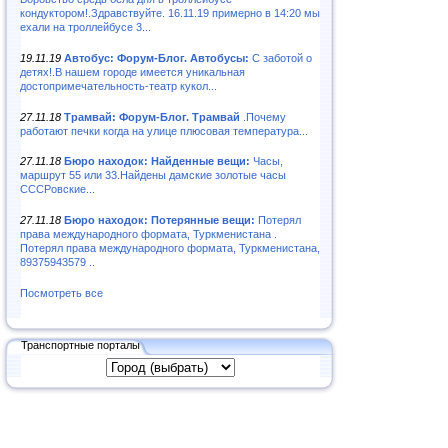
кондуктором!.Здравствуйте. 16.11.19 примерно в 14:20 мы
ехали на троллейбусе 3...
19.11.19
Автобус: Форум-Блог. Автобусы:
С заботой о
детях!.В нашем городе имеется уникальная
достопримечательность-театр кукол...
27.11.18
Трамвай: Форум-Блог. Трамвай
.Почему
работают печки когда на улице плюсовая температура...
27.11.18
Бюро находок: Найденные вещи:
Часы,
маршрут 55 или 33.Найдены дамские золотые часы
СССРовские...
27.11.18
Бюро находок: Потерянные вещи:
Потерял
права международного формата, Туркменистана .
Потерял права международного формата, Туркменистана,
89375943579 ..
Посмотреть все
Транспортные порталы